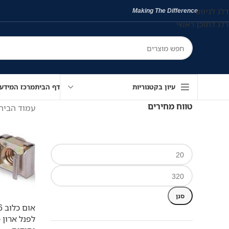
דלג לניווט
Making The Difference
דלג לתוכן ראשי
עיון בקטגוריות
דף הבית
מרכז המידע
טווח מחירים
עמוד הבית
סנן