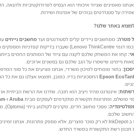
אנחנו מאמינים שציוד איכותי הוא הבסיס לפרודוקטיביות ולהנאה. ה
שמירה על סטנדרטים גבוהים של אמינות ושירות.
למצוא באתר שלנו?
 מטרה:
ממחשבים ניידים קלים לסטודנטים ועד
מחשבים נייחים
עוצ
י Lenovo ThinkCentre) שעברו בדיקות קפדניות ומספקים תמורה מדהימה למחיר.
אי:
קחו את המשחק שלכם לקצה עם ציוד של המותגים החמים ביותר
סאות גיימינג שישמרו על הגב שלכם גם בסשנים ארוכים.
כון:
בתור מומחים למיכון משרדי, אנחנו מציעים את כל סוגי המדפ
Epson EcoTan
החסכוניות בדיו. כמובן, תמצאו אצלנו גם את כל ה
כיס.
רשתות:
אינטרנט מהיר ויציב הוא חובה. שדרגו את הרשת הביתית א
Aruba
ו-
am
ומולטימדיה:
החשוב שלכם.
הצוות שלנו ב-InkDepot לא רק מוכר מוצרים, אלא מספק פתרונות. א
 תכנון רשת התקשורת במשרד החדש.