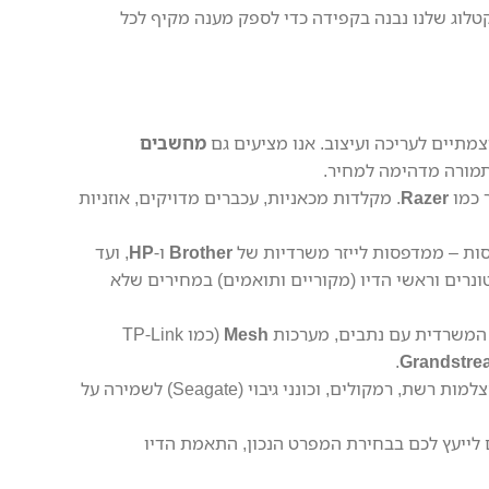
קטלוג שלנו נבנה בקפידה כדי לספק מענה מקיף לכל
מתיים לעריכה ועיצוב. אנו מציעים גם
מחשבים
 כמו
Razer
. מקלדות מכאניות, עכברים מדויקים, אוזניות
סות – ממדפסות לייזר משרדיות של
Brother
ו-
HP
, ועד
טונרים וראשי הדיו (מקוריים ותואמים) במחירים שלא
ו המשרדית עם נתבים, מערכות
Mesh
(כמו TP-Link
.
Grandstre
מסכי מחשב חדים, מקרנים לקולנוע ביתי (Optoma), מצלמות רשת, רמקולים, וכונני גיבוי (Seagate) לשמירה על
נחנו זמינים לייעץ לכם בבחירת המפרט הנכון, התאמת הדיו