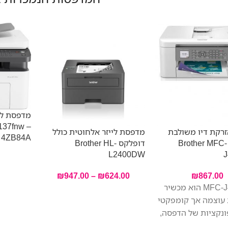
137fnw –
רקת דיו משולבת
מדפסת לייזר אלחוטית כולל
4ZB84A
אלחוטית Brother MFC-
דופלקס Brother HL-
L2400DW
₪
947.00
–
₪
624.00
₪
867.00
‎MFC-J4340DW הוא מכשיר
 עוצמה אך קומפקטי
נקציות של הדפסה,
ריקה ופקס. לצד