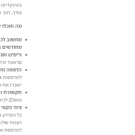
באינקדיפו 
צורך, תוך 
מה תוכלו 
מחשוב לכל
מחודשים
(כמו דגמ
גיימינג ופנ
סראונד וכי
הדפסה וחיס
למדפסות
k
ישברו את ה
תקשורת ו
Deco) לכיסוי מושלם, ופתרונות תקשורת מתקדמים לעסקים מבית
ציוד הקפי 
כל המידע 
למדפסת או