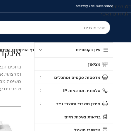
דלג לניווט
Making The Difference
דלג לתוכן ראשי
אינקדיפו | InkDepot – כל הפתרו
עיון בקטגוריות
דף הבית
מרכז המידע
מציאון
ברוכים הבא
ומקצועי. א
מדפסות פקסים ומתכלים
משימה מבלב
שמבינים עני
טלפוניה ומרכזיות IP
מיכון משרדי ומוצרי נייר
בריאות ואיכות חיים
מכשירי חשמל