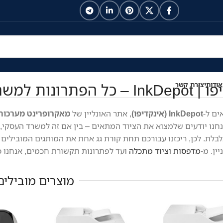
נות למשרד ולבית במקום אחד
אודות
יצירת קשר
ים ל-
InkDepot (אינקדיפו)
, אתר האונליין של
מאקרופרינט מערכות
נחנו יודעים שלמצוא את הציוד המתאים – בין אם זה למשרד העסקי, ל
לת. לכן, ריכזנו עבורכם תחת קורת גג אחת את המותגים המובילים 
ין. מ-
מדפסות וציוד מתכלה
ועד לפתרונות תקשורת חכמים, אנחנו כא
מוצרים מובילים