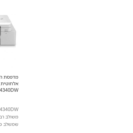
מדפסת הז
J4340DW
משולב רב
שמשלב פו
העתקה, ס