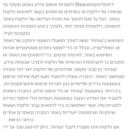
דיגיטליות(Beacons) למטרות אחסון מידע באופן מקומי על
מכשירו של הלקוח או בשרתים מרוחקים בקשר לשימוש הלקוח
באתר, הכל על מנת להפוך את חווית הגלישה של הלקוח באתר
לפשוטה, רלוונטית ונוחה יותר, ולצורך ביצוע המטרות הנוספות
הנקובות לעיל.
השימוש ב’עוגיות’ יעשה לצורך תפעולו השוטף והתקין של האתר
או האפליקציה, ובכלל זה כדי לאסוף נתונים סטטיסטיים אודות
השימוש באתר, לאימות פרטים, כדי להתאים את האתר או
התכנים בו להעדפותיו האישיות של הלקוח ולצרכי אבטחת מידע.
‘עוגיות’ הן קבצי טקסט, שהדפדפן של הלקוח יוצר לפי פקודה
ממחשבי האתר. החברה עשויה להפעיל מעת לעת שירותי פרסום
באמצעות צדדים שלישיים כגון חברות פרסום אינטראקטיביות,
בין היתר באמצעות ‘עוגיות’ או כלי איסוף מידע. החברה רשאית
להעביר את המידע הנצבר באמצעות העוגיות וכלי איסוף המידע
לחברות אלו, אשר ישתמשו בו כדי להתאים עבור הלקוח הצעות
שיווקיות ופרסומות ייעודיות באתר החברה ובאתרים אחרים
ברחבי הרשת.
אם הלקוח אינו מעוניין לקבל ‘עוגיות’, ניתן להימנע מכך על ידי