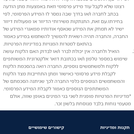
רצונו שלא לקבל עוד מידע פרסומי וזאת באמצעות מתן הודעה
בכתב לחברה ו/או בדרך שבה נמסר לו המידע הפרסומי, לפי
בחירתו.עם זאת, התנתקות משירותי הדיוור או מפעולות דיוור
ישיר לא תמחק את המידע שנאסף אודותיו ממאגרי המידע של
החברה, והחברה תהיה רשאית להמשיך להשתמש במידע כאמור
בהתאם למטרות המנויות במדיניות הפרטיות.
הואיל ולחברה אין יכולת לברר ו/או לבדוק האם הלקוח עושה
שימוש במספר טלפון ו/או בכתובת דואר אלקטרונית המשותפים
ללקוח ולמשתמשים נוספים, החברה רואה בהסכמת הלקוח
לקבלת מידע פרסומי כאישור ומתן התחייבות מצד הלקוח
והמשתמשים הנוספים כלפי החברה לכך שניתנה הסכמתם של
המשתתפים הנוספים כאמור לקבלת המידע הפרסומי.
*מדיניות הפרטיות מופנית לשני בני המינים באופן שווה, אולם
מטעמי נוחות בלבד מנוסחת בלשון זכר.
תקנות ומדיניות
קישורים שימושיים