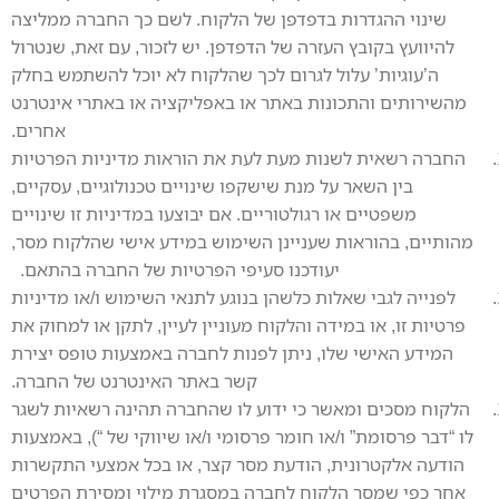
שינוי ההגדרות בדפדפן של הלקוח. לשם כך החברה ממליצה
להיוועץ בקובץ העזרה של הדפדפן. יש לזכור, עם זאת, שנטרול
ה’עוגיות’ עלול לגרום לכך שהלקוח לא יוכל להשתמש בחלק
מהשירותים והתכונות באתר או באפליקציה או באתרי אינטרנט
אחרים.
החברה רשאית לשנות מעת לעת את הוראות מדיניות הפרטיות
בין השאר על מנת שישקפו שינויים טכנולוגיים, עסקיים,
משפטיים או רגולטוריים. אם יבוצעו במדיניות זו שינויים
מהותיים, בהוראות שעניינן השימוש במידע אישי שהלקוח מסר,
יעודכנו סעיפי הפרטיות של החברה בהתאם.
לפנייה לגבי שאלות כלשהן בנוגע לתנאי השימוש ו/או מדיניות
פרטיות זו, או במידה והלקוח מעוניין לעיין, לתקן או למחוק את
המידע האישי שלו, ניתן לפנות לחברה באמצעות טופס יצירת
קשר באתר האינטרנט של החברה.
הלקוח מסכים ומאשר כי ידוע לו שהחברה תהינה רשאיות לשגר
לו “דבר פרסומת” ו/או חומר פרסומי ו/או שיווקי של “), באמצעות
הודעה אלקטרונית, הודעת מסר קצר, או בכל אמצעי התקשרות
אחר כפי שמסר הלקוח לחברה במסגרת מילוי ומסירת הפרטים