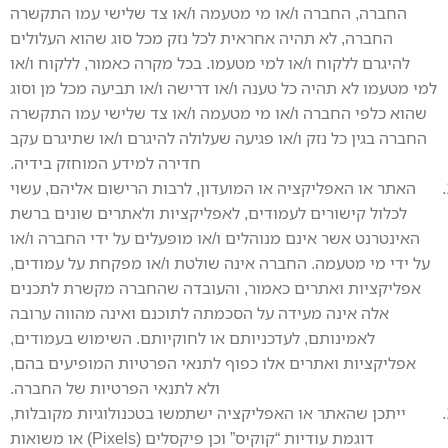
החברה, החברה ו/או מי מטעמה ו/או צד שלישי עמו התקשרה
החברה, לא תהיה אחראית לכל נזק מכל סוג שהוא העלולים
להיגרם ללקוח ו/או למי מטעמו. בכל מקרה כאמור, ללקוח ו/או
למי מטעמו לא תהיה כל טענה ו/או דרישה ו/או תביעה מכל מן וסוג
שהוא כלפי החברה ו/או מי מטעמה ו/או צד שלישי עמו התקשרה
החברה בגין כל נזק ו/או פגיעה שעלולה להיגרם ו/או שתיגרם עקב
חדירה למידע המוחזק בידיה.
האתר או האפליקציה או המועדון, לרבות הרישום אליהם, עשוי
לכלול קישורים לעמודים, לאפליקציות ולאתרים שונים ברשת
האינטרנט אשר אינם מנוהלים ו/או מופעלים על ידי החברה ו/או
על ידי מי מטעמה. החברה אינה שולטת ו/או מפקחת על עמודים,
אפליקציות ואתרים כאמור, והעובדה שהחברה מקשרת לתכנים
אלה אינה מעידה על הסכמתה לתוכנם ואינה מהווה ערובה
לאמינותם, לעדכניותם או לחוקיותם. השימוש בעמודים,
אפליקציות ואתרים אלו כפוף לתנאי הפרטיות המופיעים בהם,
ולא לתנאי הפרטיות של החברה.
ייתכן שהאתר או האפליקציה ישתמשו בטכנולוגיות מקובלות,
דוגמת עודיות “קוקיס” וכן פיקסלים (Pixels) או משואות