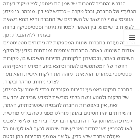
הנדרש והסביר למטרות שלשמן הם נאספו, לפי שיקול דעתה
הבלעדי של החברה, ובכל מקרה – כנדרש לפי דין. מובהר, כי מידע
אנונימי עשוי להישאר על השרתים של החברה והיא תהא רשאית
לעשות בו שימוש, בין השאר, למטרות ניתוח וסטטיסטיקה בהווה
ובעתיד ללא הגבלת זמן.
החברה נעזרת בחברות שונות המספקות לה ניתוחים סטטיסטיים
אודות השימוש באתר. החברות אוספות ומנתחות מידע על היקף
השימוש באתר, ובמועדון הלקוחות, תדירות השימוש בו, מקורות
הגישה של המשתמשים לאתר וכיוצא בזה. המידע הנאסף הוא
סטטיסטי במהותו, הוא איננו מזהה את הלקוח אישית והוא נועד
לצרכי ניתוח, מחקר ובקרה.
החברה תנקוט באמצעי זהירות מקובלים בכדי לשמור על המידע
של הלקוח ולמנוע גישה בלתי מורשית למידע שבידיה. יחד עם
זאת, אין באפשרות החברה להבטיח שמערכותיה, האתר,
והשירותים יהיו חסינים באופן מוחלט מפני גישה בלתי מורשית
למידע המאוחסן על ידה ובמקרה בו יעלה בידי צד שלישי לשבש
ו/או להפריע ו/או לחדור ו/או לעשות שימוש לרעה ו/או לעשות כל
פעולה אחרת שלא כדין, על אף אמצעי הזהירות בהן נקטה