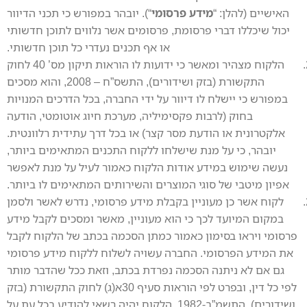
האישיים (להלן: “
מידע פרסומי
“). יובהר במפורש כי תכני הדיוור
יכול שיכללו דברי פרסומת, פרסומים אשר נלווים לתוכן חדשותי
או אף תכנים נעדרי כל תוכן חדשותי.
הלקוח מצהיר ומאשר כי ידועות לו הוראות תיקון מס’ 40 לחוק
התקשורת (בזק ושידורים), התשס”ח – 2008, והוא מסכים
במפורש כי יישלח לו דיוור על ידי החברה, בכל הדרכים המנויות
בחוק (לרבות פקסימיליה, מערכת חיוג אוטומטי, הודעה
אלקטרונית או הודעת מסר קצר) או בכל דרך עתידית רלוונטית.
יובהר, כי על מנת שישלחו ללקוח התכנים המתאימים ביותר,
נעשה שימוש במידע אודות הלקוח כאמור לעיל על מנת לאפשר
אפיון מיטבי של סוגי המוצרים והשירותים המתאימים לו ביותר.
לקוח אשר כן מעוניין בקבלת מידע פרסומי, נדרש לאשר ולסמן
במקום המיועד לכך כי הוא מעוניין, מאשר ומסכים לקבל מידע
פרסומי ויראו בסימון כאמור כמתן הסכמה בכתב של הלקוח לקבל
את המידע הפרסומי. החברה עשויה לשלוח ללקוח מידע פרסומי
גם אם לא ניתנה הסכמה נפרדת בכתב, וזאת ככל שהדבר מותר
לפי כל דין, ובפרט לפי הוראות סעיף 30א(ג) לחוק התקשורת (בזק
ושידורים), התשמ”ב-1982. הלקוח יהיה רשאי להודיע בכל עת על