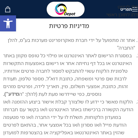
דלג לניווט
תפריט
דלג לתוכן ראשי
פתח סרגל
מדיניות פרטיות
אתר זה מתפועל על ידי חברת מאקרופרינט מערכות בע”מ, להלן
“החברה”
במסגרת הרישום לאתר האינטרנט או מילוי כל טופס מקוון באתר
האינטרנט או בכל דף נחיתה אחר או רישום באמצעות התקשרות
טלפונית הלקוח עשוי להתבקש למסור לחברה פרטים אודותיו,
לרבות שם פרטי ומשפחה, כתובת דוא”ל, מספר טלפון, תעודת
זהות, כתובת, אמצעי תשלום, מין, תאריך לידה, ופרטים מזהים
נוספים, כפי שיידרשו מעת לעת (להלן: “ה
מידע”).
הלקוח מאשר כי ידוע לו שלצורך קבלת אישור ביצוע ההזמנה ו/או
הודעה הקשורה ברכישתו באתר האינטרנט ו/או בקשר עם חברותו
במועדון הלקוחות, תשלח לו על ידי החברה ו/או מי מטעמה
הודעת מייל ו/או מסרון ו/או בכל אמצעי אחר, בהתאם לפרטים
שהזין באתר האינטרנטאו באפליקציה או בהצטרפות למועדון