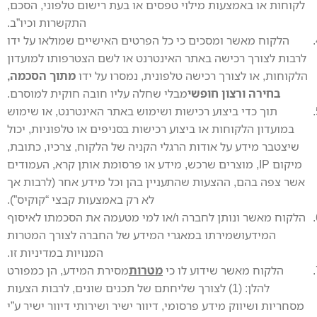
לקוחות או באמצעות מילוי טפסים או בעת רישום טלפוני, הסכם,
התקשרות וכיו”ב.
הלקוח מאשר ומסכים כי כל הפרטים האישיים שמולאו על ידו
לרבות לצורך רכישה באתר האינטרנט או לשם הצטרפותו למועדון
הלקוחות, או לצורך רכישה טלפונית, נמסרו על ידו
מתוך הסכמה,
בחירה ורצון חופשי
מבלי שחלה עליו חובה חוקית למוסרם.
תוך כדי ביצוע רכישות ושימוש באתר האינטרנט, או שימוש
במועדון הלקוחות או ביצוע רכישות בסניפים או טלפוניות, יכול
שיצטבר מידע על אודות הרגלי הקניה של הלקוח, צרכיו, כתובת,
מיקום IP, מוצרים שרכש, מידע או פרסומת אותן קרא, העמודים
אשר צפה בהם, ההצעות שהתעניין בהן וכל מידע אחר (לרבות אך
לא רק באמצעות קבצי “קוקיס”).
הלקוח מאשר ונותן לחברה ו/או למי מטעמה את הסכמתו לאיסוף
המידעושמירתו במאגרי המידע של החברה לצורך המטרות
המנויות במדיניות זו.
הלקוח מאשר שידוע לו כי
מטרות
מסירת המידע, הן כמפורט
להלן: (1) לצורך שליחתם של תכנים שונים, לרבות הצעות
מסחריות ושיווק מידע פרסומי, דיוור ישיר ושירותי דיוור ישיר ע”י