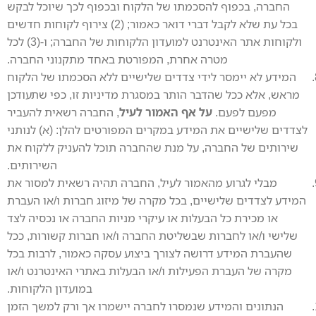
החברה, בכפוף להסכמתו של הלקוח ובכפוף לכך שיוכל לבקש
בכל עת שלא לקבל דברי דואר כאמור; (2) צירוף לקוחות חדשים
ולקוחות אתר האינטרנט למועדון הלקוחות של החברה; ו-(3) לכל
מטרה אחרת, המפורטת באחד מתקנוני החברה.
המידע לא יימסר לידי צדדים שלישיים ללא הסכמתו של הלקוח
מראש, אלא ככל שהדבר הותר במסגרת מדיניות זו, כפי שתעודכן
מפעם לפעם.
על אף האמור לעיל
, החברה רשאית להעביר
לצדדים שלישיים את המידע במקרים המפורטים להלן: (א) לנותני
שירותים של החברה, על מנת שהחברה תוכל להעניק ללקוח את
השירותים.
מבלי לגרוע מהאמור לעיל, החברה תהיה רשאית למסור את
המידע לצדדים שלישיים, בכל מקרה של מיזוג חברות ו/או העברת
או מכירת כל הבעלות או עיקרי מניות החברה או נכסיה לצד
שלישי ו/או לחברות שבשליטת החברה ו/או חברות קשורות, ככל
שהעברת המידע דרושה לצורך ביצוע עסקה כאמור, לרבות בכל
מקרה של העברת הפעילות ו/או הבעלות באתרי האינטרנט ו/או
במועדון הלקוחות.
הנתונים והמידע שנמסרו לחברה יישמרו אך ורק למשך הזמן