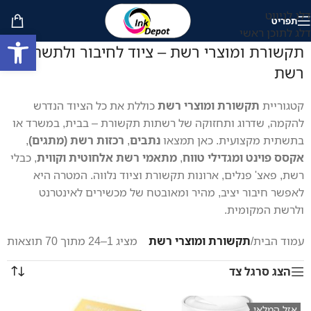
דלג לניווט
תפריט
דלג לתוכן ראשי
פתח סרגל
תקשורת ומוצרי רשת – ציוד לחיבור ולתשתית
רשת
קטגוריית
תקשורת ומוצרי רשת
כוללת את כל הציוד הנדרש
להקמה, שדרוג ותחזוקה של רשתות תקשורת – בבית, במשרד או
בתשתית מקצועית. כאן תמצאו
נתבים
,
רכזות רשת (מתגים)
,
אקסס פוינט ומגדילי טווח
,
מתאמי רשת אלחוטית וקווית
, כבלי
רשת, פאצ' פנלים, ארונות תקשורת וציוד נלווה. המטרה היא
לאפשר חיבור יציב, מהיר ומאובטח של מכשירים לאינטרנט
ולרשת המקומית.
עמוד הבית
/
תקשורת ומוצרי רשת
מציג 1–24 מתוך 70 תוצאות
הצג סרגל צד
אזל המלאי