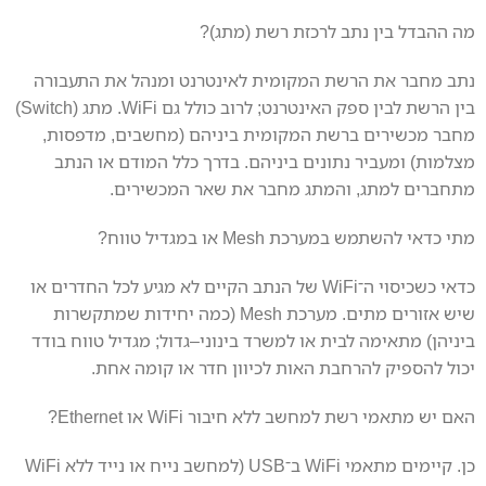
מה ההבדל בין נתב לרכזת רשת (מתג)?
נתב מחבר את הרשת המקומית לאינטרנט ומנהל את התעבורה
בין הרשת לבין ספק האינטרנט; לרוב כולל גם WiFi. מתג (Switch)
מחבר מכשירים ברשת המקומית ביניהם (מחשבים, מדפסות,
מצלמות) ומעביר נתונים ביניהם. בדרך כלל המודם או הנתב
מתחברים למתג, והמתג מחבר את שאר המכשירים.
מתי כדאי להשתמש במערכת Mesh או במגדיל טווח?
כדאי כשכיסוי ה־WiFi של הנתב הקיים לא מגיע לכל החדרים או
שיש אזורים מתים. מערכת Mesh (כמה יחידות שמתקשרות
ביניהן) מתאימה לבית או למשרד בינוני–גדול; מגדיל טווח בודד
יכול להספיק להרחבת האות לכיוון חדר או קומה אחת.
האם יש מתאמי רשת למחשב ללא חיבור WiFi או Ethernet?
כן. קיימים מתאמי WiFi ב־USB (למחשב נייח או נייד ללא WiFi