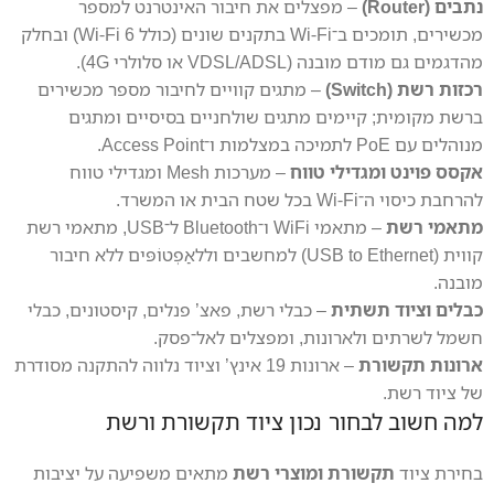
נתבים (Router)
– מפצלים את חיבור האינטרנט למספר
מכשירים, תומכים ב־Wi‑Fi בתקנים שונים (כולל Wi‑Fi 6) ובחלק
מהדגמים גם מודם מובנה (VDSL/ADSL או סלולרי 4G).
רכזות רשת (Switch)
– מתגים קוויים לחיבור מספר מכשירים
ברשת מקומית; קיימים מתגים שולחניים בסיסיים ומתגים
מנוהלים עם PoE לתמיכה במצלמות ו־Access Point.
אקסס פוינט ומגדילי טווח
– מערכות Mesh ומגדילי טווח
להרחבת כיסוי ה־Wi‑Fi בכל שטח הבית או המשרד.
מתאמי רשת
– מתאמי WiFi ו־Bluetooth ל־USB, מתאמי רשת
קווית (USB to Ethernet) למחשבים וללאַפְטוֹפּים ללא חיבור
מובנה.
כבלים וציוד תשתית
– כבלי רשת, פאצ’ פנלים, קיסטונים, כבלי
חשמל לשרתים ולארונות, ומפצלים לאל־פסק.
ארונות תקשורת
– ארונות 19 אינץ’ וציוד נלווה להתקנה מסודרת
של ציוד רשת.
למה חשוב לבחור נכון ציוד תקשורת ורשת
בחירת ציוד
תקשורת ומוצרי רשת
מתאים משפיעה על יציבות