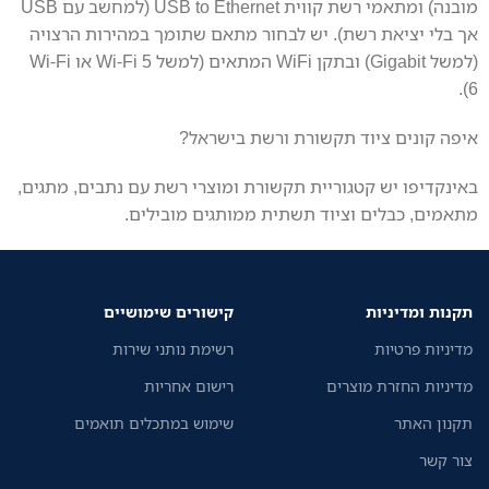
מובנה) ומתאמי רשת קווית USB to Ethernet (למחשב עם USB
אך בלי יציאת רשת). יש לבחור מתאם שתומך במהירות הרצויה
(למשל Gigabit) ובתקן WiFi המתאים (למשל Wi‑Fi 5 או Wi‑Fi
6).
איפה קונים ציוד תקשורת ורשת בישראל?
באינקדיפו יש קטגוריית תקשורת ומוצרי רשת עם נתבים, מתגים,
מתאמים, כבלים וציוד תשתית ממותגים מובילים.
תקנות ומדיניות
קישורים שימושיים
מדיניות פרטיות
רשימת נותני שירות
מדיניות החזרת מוצרים
רישום אחריות
תקנון האתר
שימוש במתכלים תואמים
צור קשר