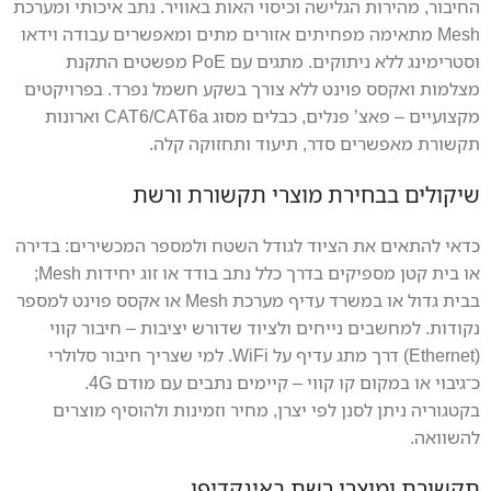
החיבור, מהירות הגלישה וכיסוי האות באוויר. נתב איכותי ומערכת
Mesh מתאימה מפחיתים אזורים מתים ומאפשרים עבודה וידאו
וסטרימינג ללא ניתוקים. מתגים עם PoE מפשטים התקנת
מצלמות ואקסס פוינט ללא צורך בשקע חשמל נפרד. בפרויקטים
מקצועיים – פאצ’ פנלים, כבלים מסוג CAT6/CAT6a וארונות
תקשורת מאפשרים סדר, תיעוד ותחזוקה קלה.
שיקולים בבחירת מוצרי תקשורת ורשת
כדאי להתאים את הציוד לגודל השטח ולמספר המכשירים: בדירה
או בית קטן מספיקים בדרך כלל נתב בודד או זוג יחידות Mesh;
בבית גדול או במשרד עדיף מערכת Mesh או אקסס פוינט למספר
נקודות. למחשבים נייחים ולציוד שדורש יציבות – חיבור קווי
(Ethernet) דרך מתג עדיף על WiFi. למי שצריך חיבור סלולרי
כ־גיבוי או במקום קו קווי – קיימים נתבים עם מודם 4G.
בקטגוריה ניתן לסנן לפי יצרן, מחיר וזמינות ולהוסיף מוצרים
להשוואה.
תקשורת ומוצרי רשת באינקדיפו