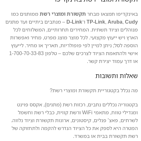
באינקדיפו תמצאו מבחר
תקשורת ומוצרי רשת
ממותגים כמו
Cudy
,
Aruba
,
TP-Link
ו־
D-Link
– מנתבים ביתיים ועד מתגים
מנוהלים וציוד תשתית. המחירים תחרותיים, המשלוחים לכל
הארץ ויש ייעוץ מקצועי. לכל מוצר מוצג מפרט, מחיר ואפשרות
הוספה לסל; ניתן למיין לפי פופולריות, תאריך או מחיר. לייעוץ
אישי ולהתאמת הציוד לצרכים שלכם – טלפון 1-700-70-33-83
או דרך עמוד יצירת קשר.
שאלות ותשובות
מה נכלל בקטגוריית תקשורת ומוצרי רשת?
בקטגוריה נכללים נתבים, רכזות רשת (מתגים), אקסס פוינט
ומגדילי טווח, מתאמי WiFi ורשת קווית, כבלי רשת וחשמל
לשרתים, פאצ’ פנלים, קיסטונים, ארונות תקשורת וציוד נלווה.
המטרה היא לספק את כל הציוד הנדרש להקמה ולתחזוקה של
רשת תקשורת בבית או במשרד.