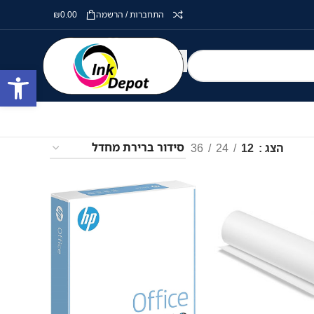
התחברות / הרשמה
0.00
₪
פתח סרגל
הצג
12
24
36