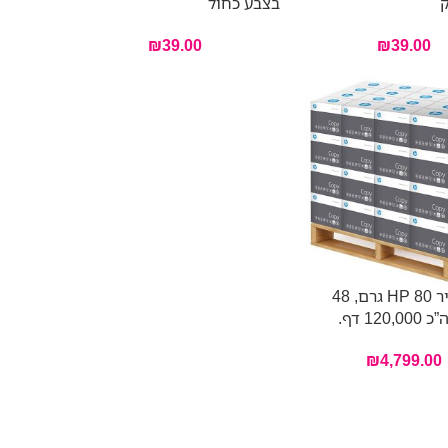
ק
בצבע כחול
₪
39.00
₪
39.00
משטח נייר HP 80 גרם, 48
12 דף.
₪
4,799.00