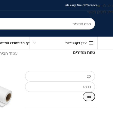
דלג לניווט
Making The Difference
דלג לתוכן ראשי
עיון בקטגוריות
דף הבית
מרכז המידע
טווח מחירים
עמוד הבית
סנן