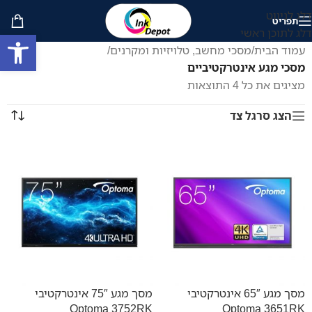
דלג לניווט
תפריט
דלג לתוכן ראשי
פתח סרגל
עמוד הבית
/
מסכי מחשב, טלויזיות ומקרנים
/
מסכי מגע אינטרקטיביים
מציגים את כל ⁦4⁩ התוצאות
הצג סרגל צד
מסך מגע 65″ אינטרקטיבי
מסך מגע 75″ אינטרקטיבי
Optoma 3752RK
Optoma 3651RK