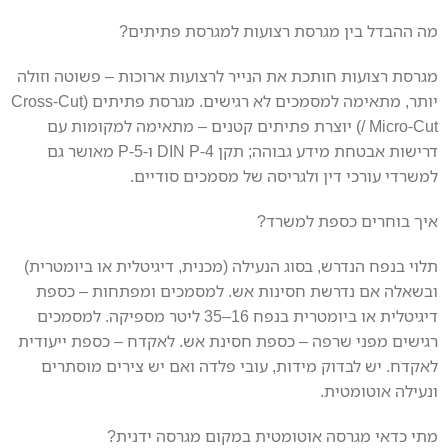
מה ההבדל בין מגרסת רצועות למגרסת פתיתים?
מגרסת רצועות חותכת את הנייר לרצועות ארוכות – פשוטה וזולה
יותר, מתאימה למסמכים לא רגישים. מגרסת פתיתים (Cross-Cut
/ Micro-Cut) יוצרת פתיתים קטנים – מתאימה למקומות עם
דרישות אבטחת מידע גבוהה; תקן DIN P-4 ו-P-5 מאושר גם
למשרדי עורכי דין ולגריסה של מסמכים סודיים.
איך בוחרים כספת למשרד?
תלוי בנפח הנדרש, בסוג הנעילה (מכנית, דיגיטלית או ביומטרית)
ובשאלה אם נדרשת חסינות אש. למסמכים ומפתחות – כספת
דיגיטלית או ביומטרית בנפח 16–35 ליטר מספיקה. למסמכים
רגישים מפני שרפה – כספת חסינת אש. לאקדח – כספת ייעודית
לאקדח. יש לבדוק מידות, עובי פלדה ואם יש צירים מוסתרים
ונעילה אוטומטית.
מתי כדאי מגרסה אוטומטית במקום מגרסה ידנית?