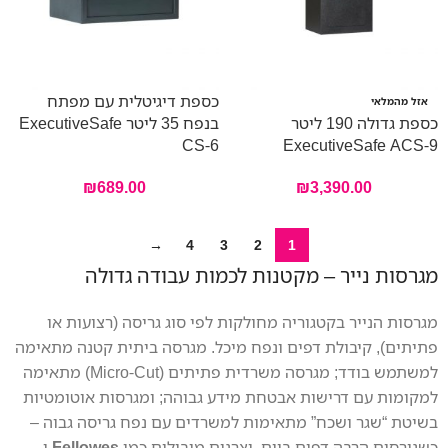
כספת דיגיטלית עם מפתח
אזל מהמלאי
כספת גדולה 190 ליטר
בנפח 35 ליטר ExecutiveSafe
CS-6
ExecutiveSafe ACS-9
₪
689.00
₪
3,390.00
→
4
3
2
1
מגרסות נייר – מקטנות לכמות עבודה גדולה
מגרסות הנייר בקטגוריה מחולקות לפי סוג גריסה (רצועות או
פתיתים), קיבולת דפים ונפח מיכל. מגרסה ביתית קטנה מתאימה
למשתמש בודד; מגרסה משרדית פתיתים (Micro-Cut) מתאימה
למקומות עם דרישות אבטחת מידע גבוהה; ומגרסות אוטומטיות
בשיטת “שגר ושכח” מתאימות למשרדים עם נפח גריסה גבוה –
כשגורסים הרבה דפים ביום. יצרנים מובילים כמו
Fellowes
ו-