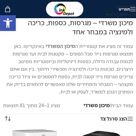
דלג לניווט
תפריט
דלג לתוכן ראשי
פתח סרגל
מיכון משרדי – מגרסות, כספות, כריכה
ולמינציה במבחר אחד
עמוד זה מציג את קטגוריית ה
מיכון המשרדי
באינקדיפו. כאן
תמצאו מגרסות נייר מכל הסוגים – מקטנות לבית ועד מגרסות
לכמות עבודה גדולה, כספות דיגיטליות וביומטריות ממיטב
היצרנים, מכונות כריכה ולמינציה ומכשירי חיתוך. בין אם אתם
צריכים מגרסת נייר קטנה לבית, כספת למסמכים או ציוד כריכה
מקצועי – המבחר והמחירים שלנו מאפשרים להתאים בדיוק את
הפתרון הנכון למשרד, לעסק או לבית.
עמוד הבית
/
מיכון משרדי
מציג 1–24 מתוך 81 תוצאות
הצג סרגל צד