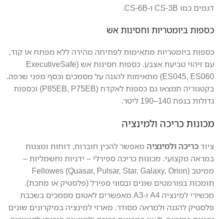
דגמים כמו CS-3B ו-CS-6B.
כספות ביומטריות וחסינות אש
כספות ביומטריות מתאימות לפתיחה מהירה ללא מפתח או קוד,
עם זיהוי טביעת אצבע. כספות חסינות אש (ExecutiveSafe
ES045, ES060) מתאימות להגנה על מסמכים וכסף מפני שרפה.
בקטגוריה תמצאו גם כספות לאקדח (P85EB, P75EB) וכספות
גדולות בנפח 140–190 ליטר.
מכונות כריכה ולמינציה
ציוד
כריכה ולמינציה
מאפשר להכין חוברות, דוחות ומצגות
במראה מקצועי. מכונות כריכה ספירלי – ידניות וחשמליות –
ממיטב Fellowes (Quasar, Pulsar, Star, Galaxy, Orion)
תומכות בפורמטים שונים ובסוגי ספירל (פלסטיק או מתכת).
מכשירי למינציה A4 ו-A3 מאפשרים לאטום מסמכים בשכבת
פלסטיק להגנה ולמראה מסודר. מארזי למינציה במיקרונים שונים