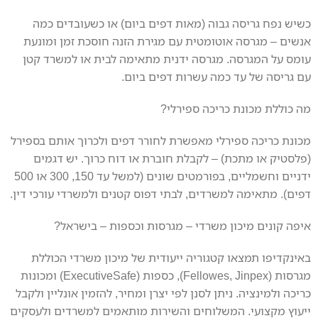
כשיש נפח גריסה גבוה (מאות דפים ביום) או כשעובדים כמה
אנשים – מגרסה אוטומטית עם מגירת הזנה חוסכת זמן ומונעת
עומס על המגרסה. מגרסה ידנית מתאימה לבית או למשרד קטן
עם גריסה של עד כמה עשרות דפים ביום.
מה כוללת מכונת כריכה ספירלי?
מכונת כריכה ספירלי מאפשרת לחורר דפים ולכרוך אותם בספירל
(פלסטיק או מתכת) – לקבלת חוברת או דוח כרוך. יש דגמים
ידניים וחשמליים, בפורמטים שונים (למשל עד 150, 300 או 500
דפים). מתאימה למשרדים, לבתי דפוס קטנים ולמשרדי עורכי דין.
איפה קונים מיכון משרדי – מגרסות וכספות – בישראל?
באינקדיפו תמצאו קטגוריה ייעודית של מיכון משרדי הכוללת
מגרסות (Fellowes, Jinpex), כספות (ExecutiveSafe) ומכונות
כריכה ולמינציה. ניתן לסנן לפי יצרן ומחיר, להזמין אונליין ולקבל
ייעוץ מקצועי. המשלוחים והשירות מותאמים למשרדים ולעסקים