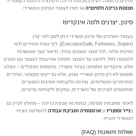
זמינים בהזמנה. לעיון במכונות כריכה ולמינציה היכנסו לקטגוריה
מכונות כריכה ולמינציה
או חזרו לעמוד המיכון המשרדי.
סינון, יצרנים ולמה אינקדיפו
בעמוד הארכיון של מיכון משרדי ניתן לסנן לפי יצרן
(ExecutiveSafe, Fellowes, Jinpex), לפי טווח מחירים ולפי
זמינות מלאי. לכל מוצר מוצגים מחיר, תיאור קצר ואפשרות
להוספה לסל; לחיצה על המוצר תפתח את עמוד המוצר עם מפרט
מלא. אינקדיפו מתמחה בציוד משרדי, מדפסות ומתכלים – אצלנו
תמצאו לא רק מיכון משרדי מגוון, אלא גם ייעוץ מקצועי, מחירים
תחרותיים ומשלוחים. שירות הלקוחות וזמינות המוצרים
מותאמים לצרכים של משרדים, עסקים ולקוחות פרטיים.
לאחר שתבחרו מגרסה, כספת או מכונת כריכה – מומלץ לעיין גם
ב
נייר ומוצריו
וב
ארגונומיה וסביבת עבודה
להשלמת הציוד
המשרדי והנייר.
שאלות ותשובות (FAQ)