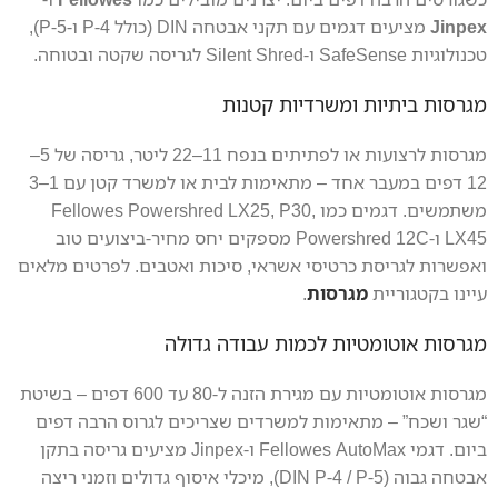
Jinpex
מציעים דגמים עם תקני אבטחה DIN (כולל P-4 ו-P-5),
טכנולוגיות SafeSense ו-Silent Shred לגריסה שקטה ובטוחה.
מגרסות ביתיות ומשרדיות קטנות
מגרסות לרצועות או לפתיתים בנפח 11–22 ליטר, גריסה של 5–
12 דפים במעבר אחד – מתאימות לבית או למשרד קטן עם 1–3
משתמשים. דגמים כמו Fellowes Powershred LX25, P30,
LX45 ו-Powershred 12C מספקים יחס מחיר-ביצועים טוב
ואפשרות לגריסת כרטיסי אשראי, סיכות ואטבים. לפרטים מלאים
עיינו בקטגוריית
מגרסות
.
מגרסות אוטומטיות לכמות עבודה גדולה
מגרסות אוטומטיות עם מגירת הזנה ל-80 עד 600 דפים – בשיטת
“שגר ושכח” – מתאימות למשרדים שצריכים לגרוס הרבה דפים
ביום. דגמי Fellowes AutoMax ו-Jinpex מציעים גריסה בתקן
אבטחה גבוה (DIN P-4 / P-5), מיכלי איסוף גדולים וזמני ריצה