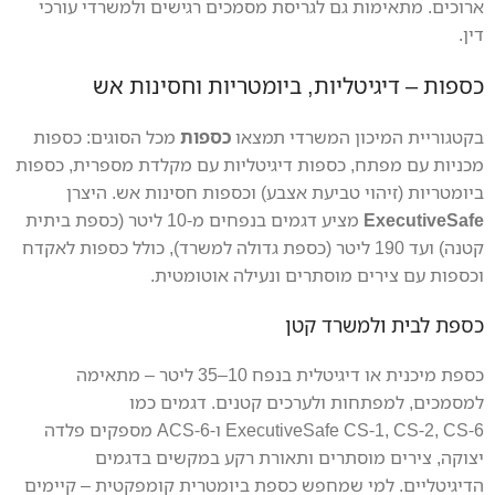
ארוכים. מתאימות גם לגריסת מסמכים רגישים ולמשרדי עורכי
דין.
כספות – דיגיטליות, ביומטריות וחסינות אש
בקטגוריית המיכון המשרדי תמצאו
כספות
מכל הסוגים: כספות
מכניות עם מפתח, כספות דיגיטליות עם מקלדת מספרית, כספות
ביומטריות (זיהוי טביעת אצבע) וכספות חסינות אש. היצרן
ExecutiveSafe
מציע דגמים בנפחים מ-10 ליטר (כספת ביתית
קטנה) ועד 190 ליטר (כספת גדולה למשרד), כולל כספות לאקדח
וכספות עם צירים מוסתרים ונעילה אוטומטית.
כספת לבית ולמשרד קטן
כספת מיכנית או דיגיטלית בנפח 10–35 ליטר – מתאימה
למסמכים, למפתחות ולערכים קטנים. דגמים כמו
ExecutiveSafe CS-1, CS-2, CS-6 ו-ACS-6 מספקים פלדה
יצוקה, צירים מוסתרים ותאורת רקע במקשים בדגמים
הדיגיטליים. למי שמחפש כספת ביומטרית קומפקטית – קיימים