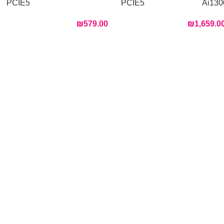
PCIE5
PCIE5
Ai130
₪
579.00
₪
1,659.0