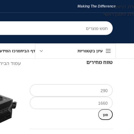
דלג לניווט
Making The Difference
דלג לתוכן ראשי
עיון בקטגוריות
דף הבית
מרכז המידע
טווח מחירים
עמוד הבית
סנן