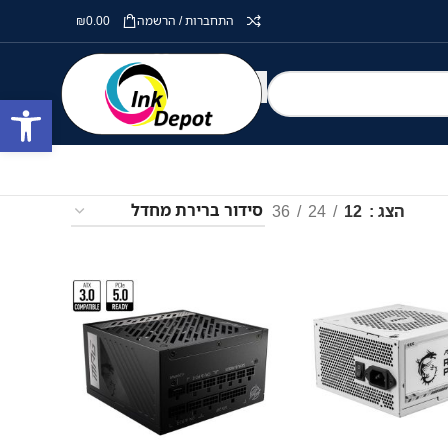
התחברות / הרשמה
0.00
₪
פתח סרגל
הצג
12
24
36