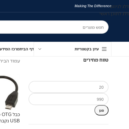
דלג לניווט
Making The Difference
דלג לתוכן ראשי
עיון בקטגוריות
דף הבית
מרכז המידע
טווח מחירים
עמוד הבית
סנן
USB נקבה, 0.12מ