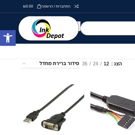
התחברות / הרשמה
0.00
₪
פתח סרגל
הצג
12
24
36