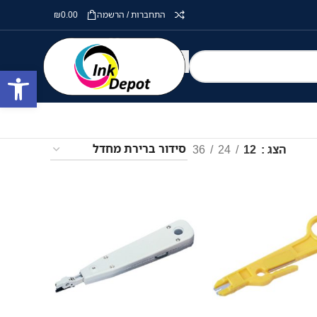
התחברות / הרשמה
0.00
₪
פתח סרגל
הצג
12
24
36