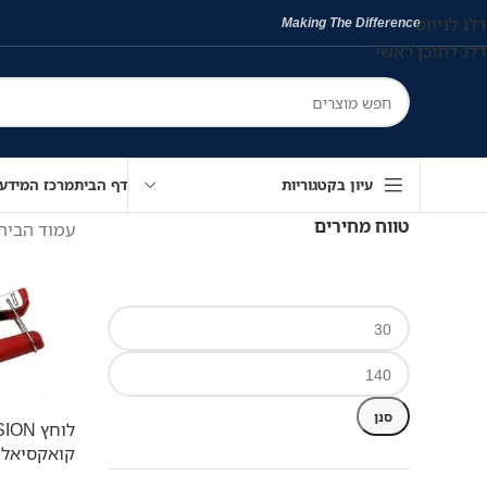
דלג לניווט
Making The Difference
דלג לתוכן ראשי
עיון בקטגוריות
דף הבית
מרכז המידע
טווח מחירים
עמוד הבית
סנן
קואקסיאלי G59/6