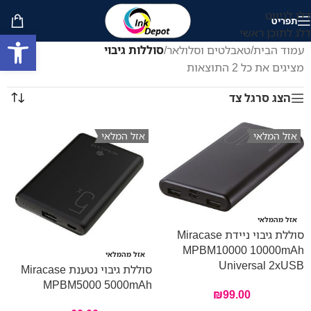
דלג לניווט
תפריט
דלג לתוכן ראשי
פתח סרגל
עמוד הבית
/
טאבלטים וסלולאר
/
סוללות גיבוי
מציגים את כל ⁦2⁩ התוצאות
הצג סרגל צד
אזל המלאי
אזל המלאי
אזל מהמלאי
סוללת גיבוי ניידת Miracase
MPBM10000 10000mAh
אזל מהמלאי
Universal 2xUSB
סוללת גיבוי נטענת Miracase
MPBM5000 5000mAh
₪
99.00