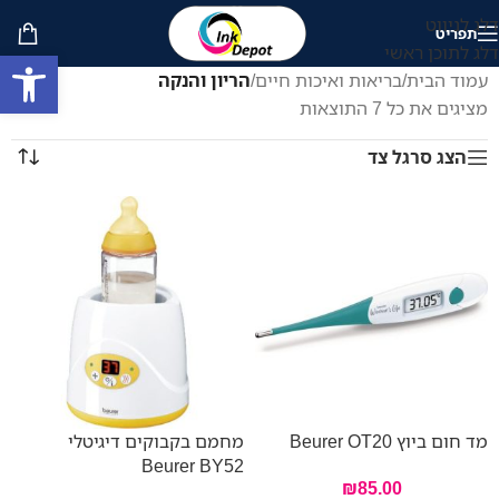
דלג לניווט
תפריט
דלג לתוכן ראשי
פתח סרגל
עמוד הבית
/
בריאות ואיכות חיים
/
הריון והנקה
מציגים את כל ⁦7⁩ התוצאות
הצג סרגל צד
מד חום ביוץ Beurer OT20
מחמם בקבוקים דיגיטלי
Beurer BY52
₪
85.00