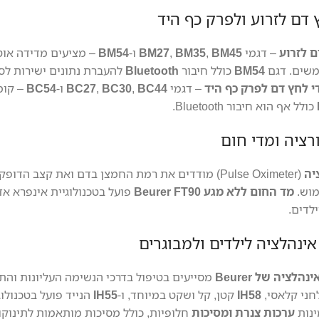
 דם לזרוע ולפרק כף היד
ם לזרוע
– דגמי
BM45
,
BM35
,
BM27
ו-
BM54
– מציעים מדידה אוטו
שים. דגם
BM54
כולל חיבור
Bluetooth
י לחץ דם לפרק כף היד
– דגמי
BC44
,
BC30
,
BC27
ו-
BC54
– קומ
כולל אף הוא חיבור Bluetooth.
רציה ומדי חום
יה
(Pulse Oximeter) מודדים את רמת החמצן בדם ואת קצב הדופק. דגמי
מוש.
מד החום ללא מגע Beurer FT90
פועל בטכנולוגיית אינפרא א
ילדים.
אינהלציה לילדים ולמבוגרים
לציה של Beurer
מסייעים בטיפול בדרכי הנשימה העליונות והת
חני קלאסי,
IH58
קטן, קל ושקט במיוחד, ו-
IH55
ינות
ערכות צנרת ומסיכות
חלופיות, כולל מסיכות מותאמות לתינוקות