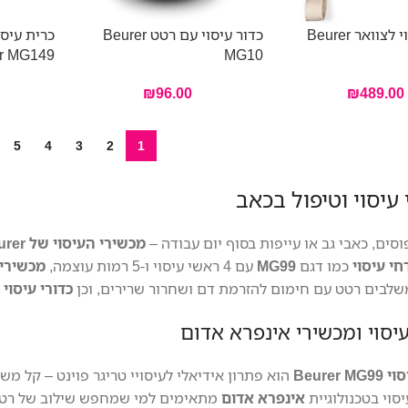
חגורת עיסוי לצוואר Beurer
כדור עיסוי עם רטט Beurer
כרית עיס
r MG149
MG10
₪
96.00
₪
489.00
5
4
3
2
1
עיסוי וטיפול בכאב
סים, כאבי גב או עייפות בסוף יום עבודה –
מכשירי העיסוי של Beurer
י עיסוי
כמו דגם
MG99
עם 4 ראשי עיסוי ו-5 רמות עוצמה,
מכשירי 
כדורי עיסוי
יסוי ומכשירי אינפרא אדום
Beurer
הוא פתרון אידיאלי לעיסויי טריגר פוינט – קל מש
סוי בטכנולוגיית
אינפרא אדום
מתאימים למי שמחפש שילוב של רטט