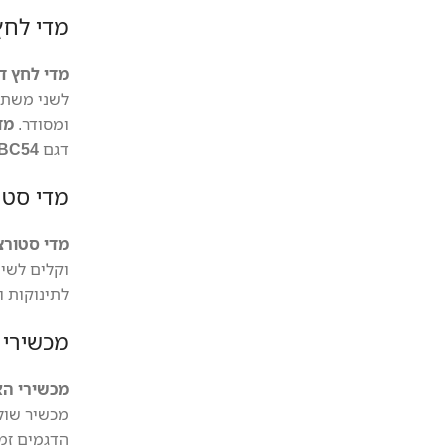
מדי לחץ
מדי לחץ ד
לשני משתמ
ומסודר.
מד
דגם
BC54
מדי סטו
מדי סטורצ
וקלים לשי
לתינוקות ו
מכשירי 
מכשירי האינה
מכשיר שול
הדגמים זמ