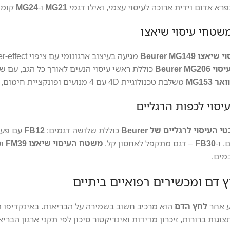
פרא אדום וידית ארוכה לעיסוי עצמי, ואילו דגמי
MG21
ו-
MG24
קומפק
משטחי עיסוי שיאצו
ו Beurer MG149
מגיעה בעיצוב ארגונומי עם ציפוי leather-effect ומתאימה לשימוש על כיסא, ספה או במיטה.
Beurer M
כוללת ראשי עיסוי הנעים לאורך כל הגב, עם ש
 MG153
משלבת טכנולוגיית 4D עם 4 מנועים ופונקציית חימום, לתחושת עיסוי כמעט מציאותית.
יסוי לכפות הרגליים
 העיסוי לרגליים של Beurer
כוללת שלושה דגמים:
FB12
עם פעי
, ו-
FB30
– דגם מתקפל לאחסון קל.
משטח העיסוי שיאצו FM39
ו
מ
מים.
 דם ומכשירים רפואיים ביתיים
ע אחר
לחץ הדם
הוא מרכיב חשוב בשמירה על הבריאות. באינקדיפו ת
וגות ברורות, זיכרון מדידות ואינדיקטור סיכון לפי תקני ארגון הבריאות ה