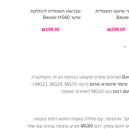
וי שיאצו חשמלית
מברשת חשמלית להחלקת
Beure
שיער Beurer HS60
₪
199.00
₪
299.00
→
מציעים פתרון מקצועי בנוחות הבית. הקולקציה
עיסוי אינפרא אדום
(דגמי MG21, MG24, MG70 ו-
 עם רטט
כמו MG10 לשחרור ממוקד.
קל, ארגונומי, עם סוללה נטענת וחמש רמות עוצמה.
 וחום עמוק: דגם
MG80
מציע עוצמה גבוהה עם שתי