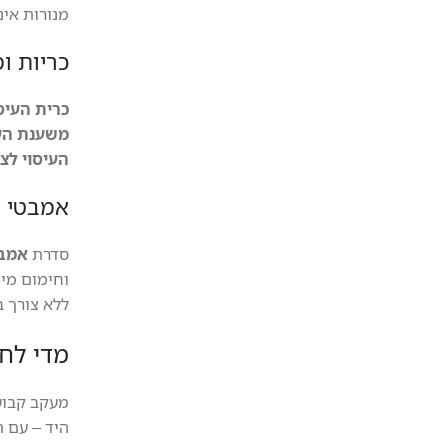
מנורות אינ
כריות ו
כרית העיסוי שיאצ
משענת העיסוי G206
העיסוי לצוואר
אמבטי ע
סדרת
אמבטי
וחימום מים
ללא צורך ב
מדי לחץ
מעקב קבו
היד – עם תצ