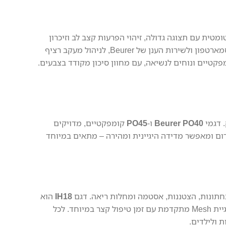
מטית עם תצוגה גדולה, זיהוי הפרעות קצב לב וזיכרון
להעברת נתונים ישירות לסמארטפון ולשירות הענן של Beurer, לניהול מעקב רציף
פקטיים ונוחים לנשיאה, עם מחוון סיכון מקודד בצבעים.
Beurer PO40
ו-
PO45
קומפקטיים, מדויקים
דום ומאפשר מדידה היגיינית ומהירה – מתאים במיוחד
חתונות, הצטננות, אסטמה ומחלות ריאה. דגם
IH18
הוא
הנייד פועל בטכנולוגיית Mesh מתקדמת עם זמן טיפול קצר במיוחד. לכל
 ולילדים.