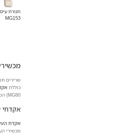
MG153
מכשירי 
שרירים תפו
כוללת
אקדח
MG80) המשלבים רטט עם חימום להזרמת דם ושחרור שרירים, וכן
אקדחי ע
אקדח העיסוי  MG99
מכשירי העי