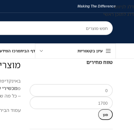
דלג לניווט
Making The Difference
דלג לתוכן ראשי
עיון בקטגוריות
דף הבית
מרכז המידע
מוצרי
טווח מחירים
באינקדיפו
מ
מכשירי ע
– כל מה שצ
עמוד הבית
סנן