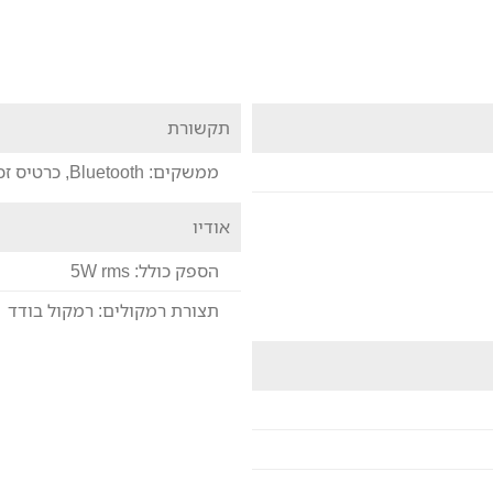
תקשורת
ממשקים:
Bluetooth, כרטיס זכרון USB, מקלט FM, כניסת אודיו מחבר 3.5ממ
אודיו
הספק כולל:
5W rms
תצורת רמקולים:
רמקול בודד