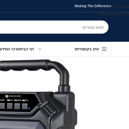
דלג לניווט
Making The Difference
דלג לתוכן ראשי
עיון בקטגוריות
דף הבית
מרכז המידע