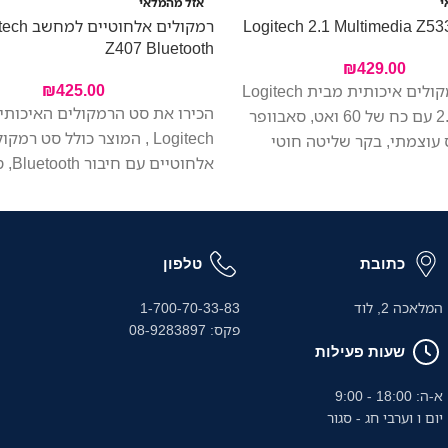
י
אזל מהמלאי
רמקולים אלחוטיי
Z407 Bluetooth
₪
429.00
₪
425.00
מערכת רמקולים איכותית מבית Logitech
הכירו את סט הרמקולים האיכותי
בתצורת 2.1 עם כח של 60 ואט, סאבוופר
Logitech , המוצר כולל סט רמקו
עוצמתי, בקר שליטה חוטי
אלחוטיי
ומאפשרת לחבר 3 מכישירם בו זמנית עם
ובקרת שמע אלחוטית לחוויית שי
מימדית!
כתובת
טלפון
המלאכה 2, לוד
1-700-70-33-83
פקס: 08-9283897
שעות פעילות
א-ה: 18:00 - 9:00
יום ו וערבי חג - סגור