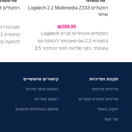
אזל מהמלאי
אזל מהמלא
רמקולים Logitech 2.1 Multimedia Z333
רמקולים Logitech 2.1 Multimedia Z533
שחור
₪
289.00
רמקולים איכותיים מבית Logitech
בתצורת 2.1 עם סאבוופר להפקת בס
להפקת בס 
עוצמתי, בקר שליטה חוטי ובחיבור 3.5
מ''מ
חיבור RCA וחיבור 3.5 מ''מ
תקנות ומדיניות
קישורים שימושיים
מדיניות פרטיות
רשימת נותני שירות
מדיניות החזרת מוצרים
רישום אחריות
תקנון האתר
שימוש במתכלים תואמים
צור קשר