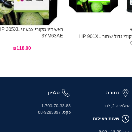
ראש דיו מקורי צבעוני  305XL
י
3YM63AE
ראש דיו מקורי גדול שחור HP 901XL
₪
118.00
כתובת
טלפון
המלאכה 2, לוד
1-700-70-33-83
פקס: 08-9283897
שעות פעילות
א-ה: 18:00 - 9:00