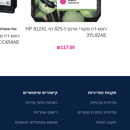
ראש דיו מקורי אדום ל-825 דף HP 912XL
אזל מהמלא
3YL82AE
CC654AE
₪
117.00
תקנות ומדיניות
קישורים שימושיים
מדיניות פרטיות
רשימת נותני שירות
מדיניות החזרת מוצרים
רישום אחריות
תקנון האתר
שימוש במתכלים תואמים