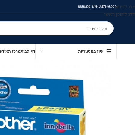
דלג לניווט
Making The Difference
דלג לתוכן ראשי
עיון בקטגוריות
דף הבית
מרכז המידע