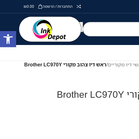
התחברות / הרשמה
0.00
₪
פתח סרגל
י דיו מקוריים
/
ראש דיו צהוב מקורי Brother LC970Y
Brothe