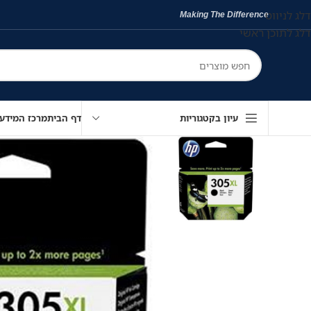
דלג לניווט
Making The Difference
דלג לתוכן ראשי
עיון בקטגוריות
דף הבית
מרכז המידע