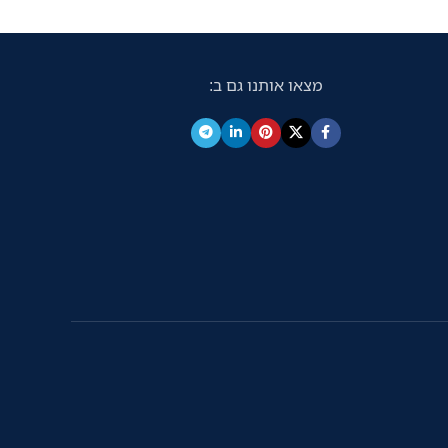
מהרגע שתוציא אותה מהאריזה. חסוך כסף
בעזרת מחסניות דיו אופציונליות בעלות
תפוקה גבוהה. בנוסף, תוכל לחסוך מקום
מצאו אותנו גם ב:
בזכות עיצוב All-in-One המתאים לכל חלל
בהתאם לצרכים שלך.