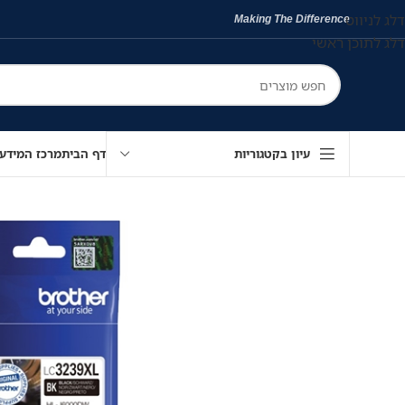
דלג לניווט
Making The Difference
דלג לתוכן ראשי
עיון בקטגוריות
דף הבית
מרכז המידע