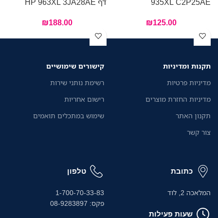
935XL C2P25AE
דף HP 963XL 3JA28AE
E
₪
188.00
₪
125.00
תקנות ומדיניות
קישורים שימושיים
מדיניות פרטיות
רשימת נותני שירות
מדיניות החזרת מוצרים
רישום אחריות
תקנון האתר
שימוש במתכלים תואמים
צור קשר
כתובת
טלפון
המלאכה 2, לוד
1-700-70-33-83
פקס: 08-9283897
שעות פעילות