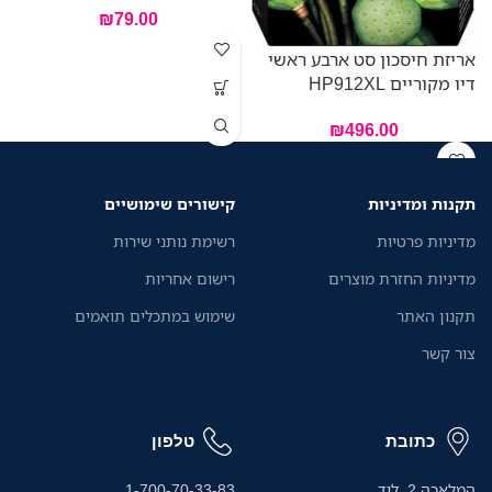
E
₪
79.00
אריזת חיסכון סט ארבע ראשי
דיו מקוריים HP912XL
₪
496.00
תקנות ומדיניות
קישורים שימושיים
מדיניות פרטיות
רשימת נותני שירות
מדיניות החזרת מוצרים
רישום אחריות
תקנון האתר
שימוש במתכלים תואמים
צור קשר
כתובת
טלפון
המלאכה 2, לוד
1-700-70-33-83