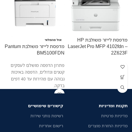
מדפסת לייזר משולבת HP
מ
אזל מהמלאי
LaserJet Pro MFP 4102fdn –
מדפסת לייזר משולבת Pantum
W
BM5100FDN
2Z623F
פתרון הדפסה מושלם לעסקים
קטנים וגדולים, הדפסה באיכות
גבוהה עם מהירות עד 40 דפים
בדקה.
תקנות ומדיניות
קישורים שימושיים
מדיניות פרטיות
רשימת נותני שירות
מדיניות החזרת מוצרים
רישום אחריות