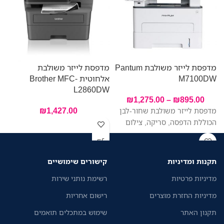
מדפסת לייזר משולבת Pantum
מדפסת לייזר משולבת
מ
M7100DW
אלחוטית Brother MFC-
W
L2860DW
₪
1,275.00
–
₪
895.00
₪
1,427.00
מדפסת לייזר משולבת שחור-לבן
הכוללת הדפסה, סריקה, צילום
תקנות ומדיניות
קישורים שימושיים
מדיניות פרטיות
רשימת נותני שירות
מדיניות החזרת מוצרים
רישום אחריות
תקנון האתר
שימוש במתכלים תואמים