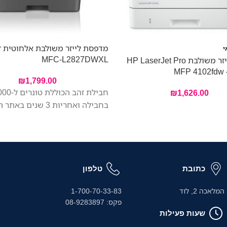
מד
י
MFC-L2827DWXL
מדפסת לייזר משולבת HP LaserJet Pro
MFP 4102fdw 
₪
1,799.00
₪
1,626.00
בחבילה ואחריות 3 שנים באתר הלקוח
כתובת
טלפון
המלאכה 2, לוד
1-700-70-33-83
פקס: 08-9283897
שעות פעילות