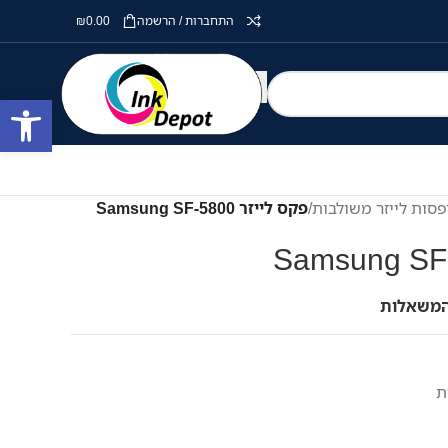
התחברות / הרשמה
0.00
₪
פתח סרגל
סות לייזר משולבות
/
פקס לייזר Samsung SF-5800
המשאלות
ת