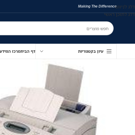
דלג לניווט
Making The Difference
דלג לתוכן ראשי
עיון בקטגוריות
דף הבית
מרכז המידע