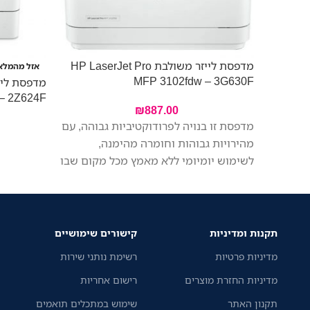
מדפסת לייזר משולבת HP LaserJet Pro
אזל מהמלא
MFP 3102fdw – 3G630F
– 2Z624F
₪
887.00
מדפסת זו בנויה לפרודוקטיביות גבוהה, עם
מהירויות גבוהות וחומרה מהימנה,
לשימוש יומיומי ללא מאמץ מכל מקום שבו
העבודה מתבצעת, כך שתוכלו להתמקד
יותר בעסק שלכם
תקנות ומדיניות
קישורים שימושיים
מדיניות פרטיות
רשימת נותני שירות
מדיניות החזרת מוצרים
רישום אחריות
תקנון האתר
שימוש במתכלים תואמים