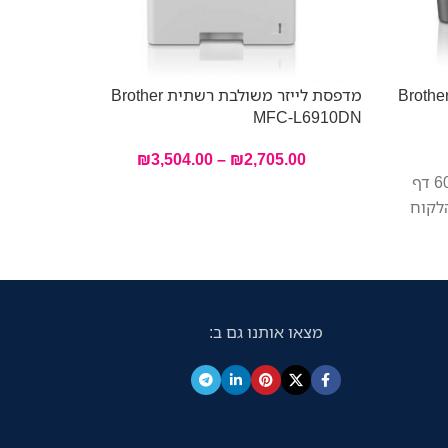
פסת לייזר משולבת אלחוטית Brother
מדפסת לייזר משולבת רשתית Brother
אזל מהמל
MFC-L6910DN
F657cdw
₪
3,504.00
–
₪
2,705.00
חבילת זהב הכוללת טונרים ל-6000 דף
מצאו אותנו גם ב: