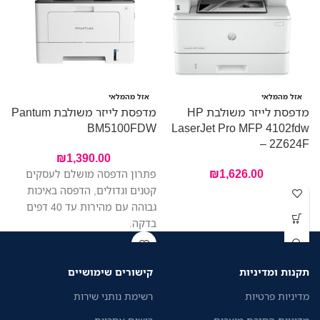
מ
אזל מהמלאי
אזל מהמלאי
מדפסת לייזר משולבת HP
מדפסת לייזר משולבת Pantum
W
BM5100FDW
LaserJet Pro MFP 4102fdw
– 2Z624F
₪
1,390.00
₪
1,626.00
פתרון הדפסה מושלם לעסקים
קטנים וגדולים, הדפסה באיכות
גבוהה עם מהירות עד 40 דפים
בדקה.
תקנות ומדיניות
קישורים שימושיים
מדיניות פרטיות
רשימת נותני שירות