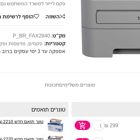
פקס לייזר למשרד המשתמש גם כ
השווה
הוסף לרשימת 
מק"ט:
P_BR_FAX2840
קטגוריות:
פקסים
,
מדפסות ופק
אספקה עד 3 ימי עסקים ברוב חלקי הארץ
מוצרים משלימים
תכונות
טונרים תואמים
טונר תואם חדש Brother TN-2210
299 ₪
טונר תואם חדש Brother TN-2220