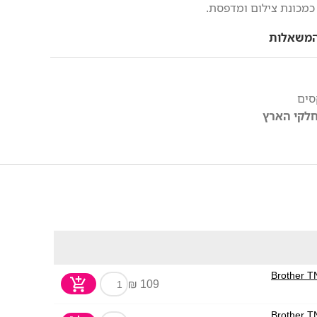
מכונת צילום ומדפסת.
המשאלות
סים
109 ₪