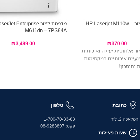
מדפסת לייזר HP Laserjet M110w –
מדפסת לייזר Jet Enterprise
M611dn – 7PS84A
₪
3,499.00
₪
370.00
זר אלחוטית יעילה ואיכותית
ועיים איכותיים במקסימום
 וחיסכון!
כתובת
טלפון
המלאכה 2, לוד
1-700-70-33-83
פקס: 08-9283897
שעות פעילות