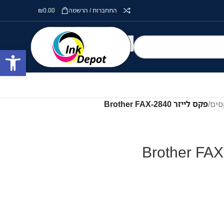
התחברות / הרשמה
0.00
₪
פתח סרגל
סים
/
פקס לייזר Brother FAX-2840