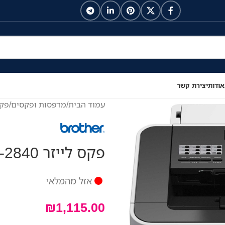
אודות
יצירת קשר
עמוד הבית
/
מדפסות ופקסים
/
פק
פקס לייזר Brother FAX-2840
אזל מהמלאי
₪
1,115.00