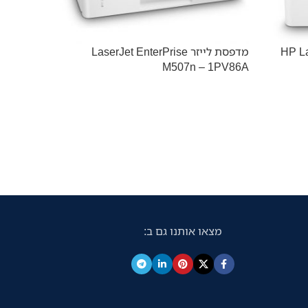
HP Laser
מדפסת לייזר LaserJet EnterPrise
 1PV88A
M507n – 1PV86A
מצאו אותנו גם ב: