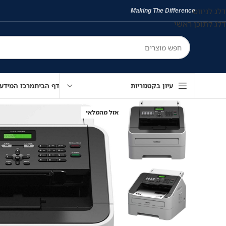
דלג לניווט
Making The Difference
דלג לתוכן ראשי
עיון בקטגוריות
דף הבית
מרכז המידע
אזל מהמלאי