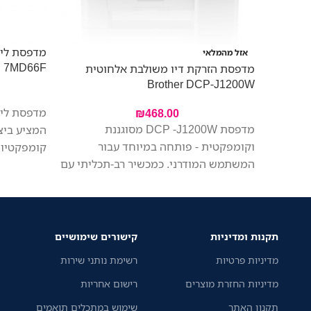
אזל מהמלאי
7MD66F
מדפסת הזרקת דיו משולבת אלחוטית
Brother DCP-J1200W
מדפסת ליי
₪
468.00
מדפסת DCP -J1200W מסוגננת
המציע ביצ
וקומפקטית - פותחה במיוחד עבור
קומפקטיות
המשתמש המודרני. כמכשיר רב-תכליתי עם
קישוריות WiFi, ניתן להפעיל את DCP-
J1200W ללא מאמץ מכל מקום דרך
המכשיר הנייד שלכם. הדפיסו יותר עם
פחות הפרעות - הודות למחסניות דיו XL
תקנות ומדיניות
קישורים שימושיים
שכלולות באריזה, עם יכולת הדפסה של עד
מדיניות פרטיות
רשימת נותני שירות
720 עמודים
מדיניות החזרת מוצרים
רישום אחריות
תקנון האתר
שימוש במתכלים תואמים