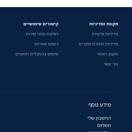
בקלות – הכל ממכשיר אחד. החיבור
דומות, הד
האלחוטי מאפשר לכל בני הבית להדפיס
נמוכה ושי
בקלות מהמחשב הנייד או מהטלפון,
העבודה.
באמצעות אפליקציית Brother Mobile
תקנות ומדיניות
קישורים שימושיים
Connect החינמית.
מדיניות פרטיות
רשימת נותני שירות
מדיניות החזרת מוצרים
רישום אחריות
תקנון האתר
שימוש במתכלים תואמים
צור קשר
מידע נוסף
החשבון שלי
תשלום