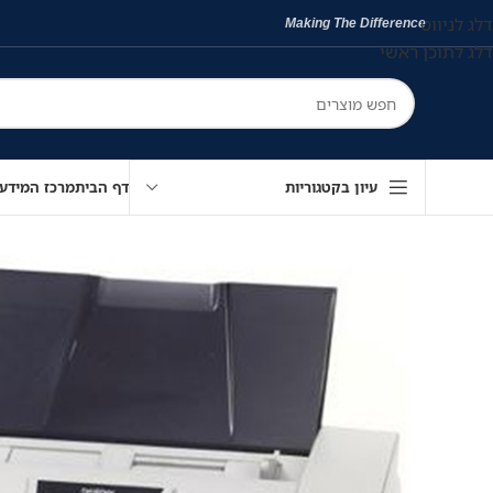
דלג לניווט
Making The Difference
דלג לתוכן ראשי
עיון בקטגוריות
דף הבית
מרכז המידע