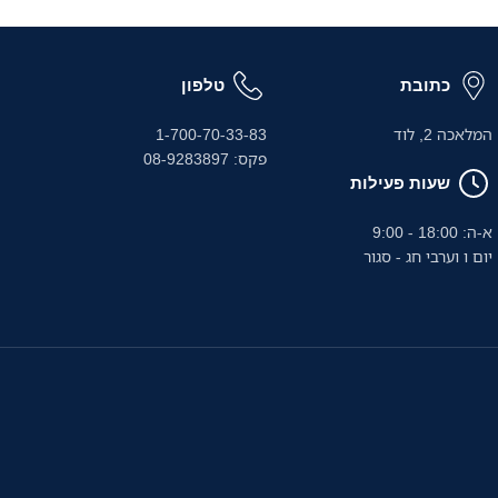
פסה איכותית, צריכת אנרגיה
ומספיק עד לשלוש שנ
לוב מערכות מאובטח של זרימת
עד 290% מעלויות הדיו. מדפס
הדיו הקומפקטית 
מסמכים אוטומטי (DF
כתובת
טלפון
המלאכה 2, לוד
1-700-70-33-83
Ethernet.
פקס: 08-9283897
שעות פעילות
א-ה: 18:00 - 9:00
יום ו וערבי חג - סגור