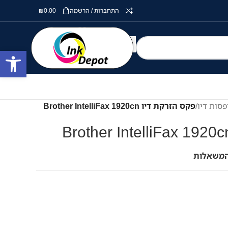
התחברות / הרשמה
0.00
₪
פתח סרגל
סות דיו
/
פקס הזרקת דיו Brother IntelliFax 1920cn
המשאלות