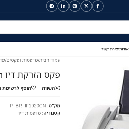
אודות
יצירת קשר
עמוד הבית
/
מדפסות ופקסים
/
מדפ
פקס הזרקת דיו Brother IntelliFax 1920cn
השווה
הוסף לרשימת 
מק"ט:
P_BR_IF1920CN
קטגוריה:
מדפסות דיו