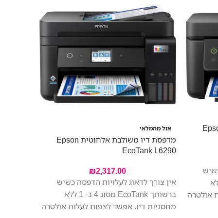
משולבת אלחוטית Epson
אזל מהמלאי
– 68K75B
מדפסת דיו משולבת אלחוטית Epson
EcoTank L6290
כשיש
מדפסת הז
₪
2,317.00
אין צורך לדאוג לעלויות הדפסה כשיש
 מסוג 4 ב- 1 ללא
הביתי עם
ברשותך EcoTank מסוג 4 ב- 1 ללא
ת אולטרה
ביותר לשי
מחסניות דיו. אפשר לצפות לעלות אולטרה
יזה