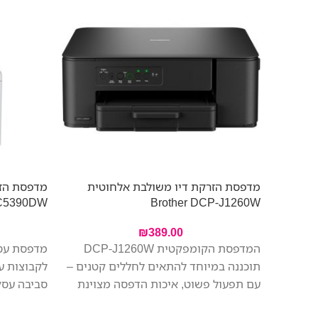
מדפסת הזרקת דיו משולבת אלחוטית
-C5390DW
Brother DCP-J1260W
₪
389.00
המדפסת הקומפקטית DCP-J1260W
תוכננה במיוחד להתאים לחללים קטנים –
לקבוצות ע
עם תפעול פשוט, איכות הדפסה מצוינת
סביבה עסק
ומחיר משתלם. הדפיסו, סרקו והעתיקו
מהיר יותר