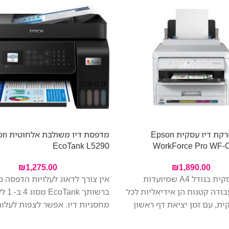
מדפסת הזרקת דיו עסקית Epson
מדפסת דיו 
EcoTank L5290
WorkForce Pro WF
₪
1,275.00
₪
1,890.00
מדפסת עסקית בגודל A4 שמיועדות
אין צורך לדאוג לעלויות הדפסה 
בודה קטנות הן אידיאליות לכל
ברשותך EcoTank
ית, עם זמן יציאת דף ראשון
מחסניות דיו. אפשר לצפות לעלו
 בהשוואה למדפסות לייזר
נמוכה לדף הודות לדיו שכלול באר