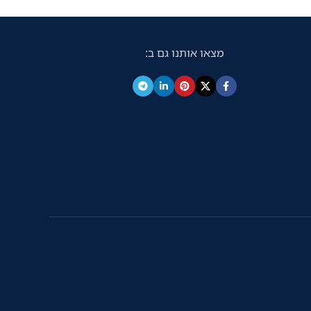
נמוכה לדף הודות לדיו שכלול באריזה
ים1 היכול לחסוך
ומספיק עד לשלוש שנים1 היכול לחסוך
ת הזרקת
עד 290% מעלויות הדיו. מדפסת הזרקת
בגודל A4 הכוללת מזין
מצאו אותנו גם ב:
הדיו הקומפקטית בגודל A4 הכוללת מזין
A) ומגוון אפשרויות
מסמכים אוטומטי (ADF) ומגוון אפשרויות
קישוריות לרבות Wi-Fi, ‏Wi-Fi Direct ו-
קישוריות לרבות Wi-Fi, ‏Wi-Fi Direct ו-
Ethernet.