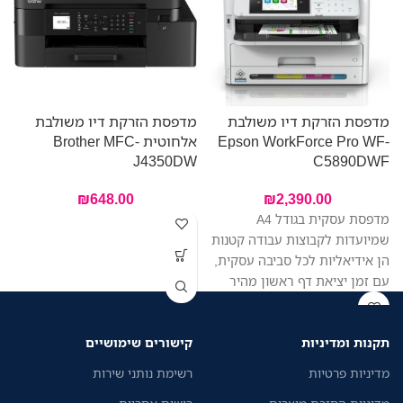
מדפסת הזרקת דיו משולבת
מדפסת הזרקת דיו משולבת
מ
Epson WorkForce Pro WF-
אלחוטית Brother MFC-
W
J4350DW
C5890DWF
₪
648.00
₪
2,390.00
מדפסת עסקית בגודל A4
שמיועדות לקבוצות עבודה קטנות
הן אידיאליות לכל סביבה עסקית,
עם זמן יציאת דף ראשון מהיר
יותר בהשוואה למדפסות לייזר
דומות, הדפסה איכותית, צריכת
תקנות ומדיניות
קישורים שימושיים
אנרגיה נמוכה ושילוב מערכות
מאובטח של זרימת העבודה.
מדיניות פרטיות
רשימת נותני שירות