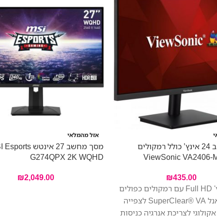
י
אזל מהמלאי
מסך מחשב 24 אינץ’ כולל רמקולים
מסך מחשב ‏27 ‏אינטש orts
G274QPX 2K WQHD
₪
2,049.00
₪
435.00
צג 24 אינץ' Full HD עם רמקולים כפולים
של 2W פאנל SuperClear® VA לצפייה
קולוגי לצריכת אנרגיה כניסות