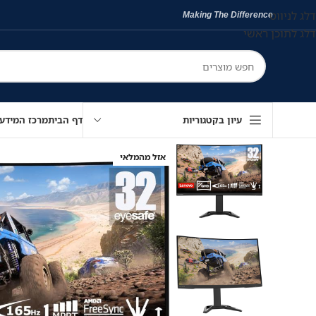
דלג לניווט
Making The Difference
דלג לתוכן ראשי
עיון בקטגוריות
דף הבית
מרכז המידע
אזל מהמלאי