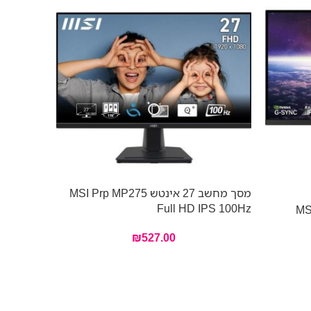
מסך מחשב ‏27 ‏אינטש MSI Prp MP275
אזל מהמל
Full HD IPS 100Hz
MSI Esp
L650C-B
₪
527.00
e C 45W