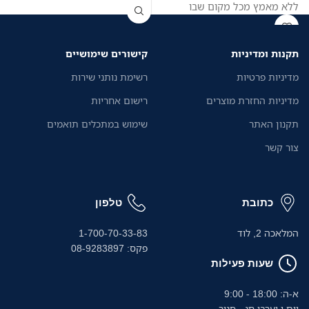
ללא מאמץ מכל מקום שבו
העבודה מתבצעת, כך שתוכלו
להתמקד יותר בעסק שלכם
תקנות ומדיניות
קישורים שימושיים
מדיניות פרטיות
רשימת נותני שירות
מדיניות החזרת מוצרים
רישום אחריות
תקנון האתר
שימוש במתכלים תואמים
צור קשר
כתובת
טלפון
המלאכה 2, לוד
1-700-70-33-83
פקס: 08-9283897
שעות פעילות
א-ה: 18:00 - 9:00
יום ו וערבי חג - סגור