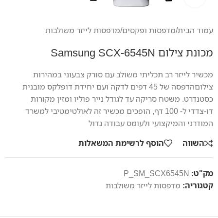
עמוד הבית
/
מדפסות ופקסים
/
מדפסות לייזר משולבות
מכונת צילום Samsung SCX-6545N
מכשיר לייזר רב תכליתי משולב עם סורק צבעוני במהירות
צילוםהדפסה של 45 דפים לדקה ועם יחידת דופלקס מובנית
כסטנדרט. משטח סריקה עד לגודל נייר פוליו ומזין מקורות
דו-צדדי ל- 100 דף, הופכים מכשיר זה לאולטימטיבי למשרד
המודרני והמיקצועי ולעומס עבודה גדול
השווה
הוסף לרשימת המשאלות
מק"ט:
P_SM_SCX6545N
קטגוריה:
מדפסות לייזר משולבות