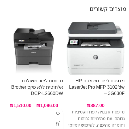
מוצרים קשורים
מדפסת לייזר משולבת HP
מדפסת לייזר משולבת
מ
LaserJet Pro MFP 3102fdw
אלחוטית ללא פקס Brother
t
c
DCP-L2660DW
– 3G630F
A
₪
1,510.00
–
₪
1,086.00
₪
887.00
מדפסת זו בנויה לפרודוקטיביות
גבוהה, עם מהירויות גבוהות
וחומרה מהימנה, לשימוש יומיומי