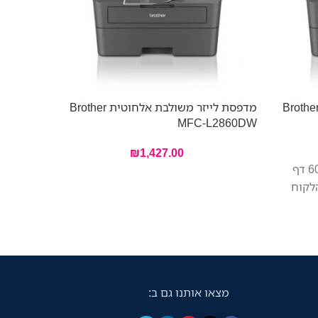
פסת לייזר משולבת אלחוטית Brother
מדפסת לייזר משולבת אלחוטית Brother
5710DW
MFC-L2860DW
0
₪
1,427.00
חבילת זהב הכוללת טונרים ל-6000 דף
מצאו אותנו גם ב: