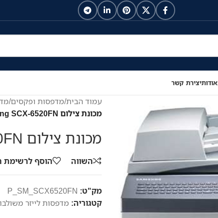
אודות
יצירת קשר
עמוד הבית
/
מדפסות ופקסים
/
מדפ
מכונת צילום Samsung SCX-6520FN
מכונת צילום Samsung SCX-6520FN
השווה
הוסף לרשימת 
מק"ט:
P_SM_SCX6520FN
קטגוריה:
מדפסות לייזר משולבו