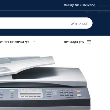
דלג לניווט
Making The Difference
דלג לתוכן ראשי
עיון בקטגוריות
דף הבית
מרכז המידע