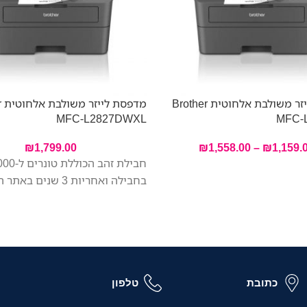
מדפסת לייזר משולבת אלחוטית Brother
מד
MFC-L2827DWXL
MFC-
₪
1,799.00
₪
1,558.00
–
₪
1,159.
בחבילה ואחריות 3 שנים באתר הלקוח
כתובת
טלפון