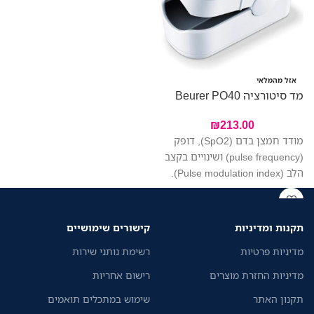
אזל מהמלאי
מד סיטורציה Beurer PO40
₪
213.00
מודד חמצן בדם (SpO2), דופק
(pulse frequency) ושינויים בקצב
הלב (Pulse modulation index).
תקנות ומדיניות
קישורים שימושיים
מדיניות פרטיות
רשימת נותני שירות
מדיניות החזרת מוצרים
רישום אחריות
תקנון האתר
שימוש במתכלים תואמים