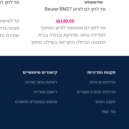
מד לחץ דם לזרוע 
אזל מהמלאי
מד לחץ דם לזרוע Beurer BM27
קל לשימוש
₪
149.00
מד לחץ דם אוטומטי לזרוע המיועד
תצוגה גדו
למדידה נוחה, מדויקת וברורה בבית.
שמירת נתו
התצוגה הגדולה והקריאה בשילוב מחוון
ערכים ממו
סיכון בצבעים מאפשרים הבנה מיידית של
עבור
התוצאות, והשרוול האוניברסלי מתאים
במקרה של 
למגוון רחב של משתמשים.
נשיאה.
תקנות ומדיניות
קישורים שימושיים
מדיניות פרטיות
רשימת נותני שירות
מדיניות החזרת מוצרים
רישום אחריות
תקנון האתר
שימוש במתכלים תואמים
צור קשר