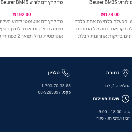
Beurer BM35
מד לחץ דם לזרוע Beurer BM45
₪
192.00
₪
178.00
. הפעלה בלחיצה אחת בלבד
מד לחץ דם אוטומטי לזרוע העליו
לה לקריאת נוחה של הנתונים
תצוגה גדולה ומוארת. לחצן הפעל
נים בדיקות אחרונות קבלת
אוטומטית גדול ומואר 2 כפ
צעים למדידות הבוקר והערב
לזכרונות של 
 7 הימים האחרונים זיהוי והתראה
למשתמש) קבלת ערכים ממוצעים
הפרעות קצב לב. מתאים
למדידות הבוקר
להיקף זרוע 22-36 ס"מ, כולל סוללות ותיק
האחרונים זיהוי והתראה במקרה 
הפרעות קצב לב פונקציית כיבוי א
כתובת
טלפון
לחיסכון בחשמל. מחוון מצב הסול
המלאכה 2, לוד
1-700-70-33-83
סוללות ותיק נשיאה.
פקס: 08-9283897
שעות פעילות
א-ה: 18:00 - 9:00
יום ו וערבי חג - סגור