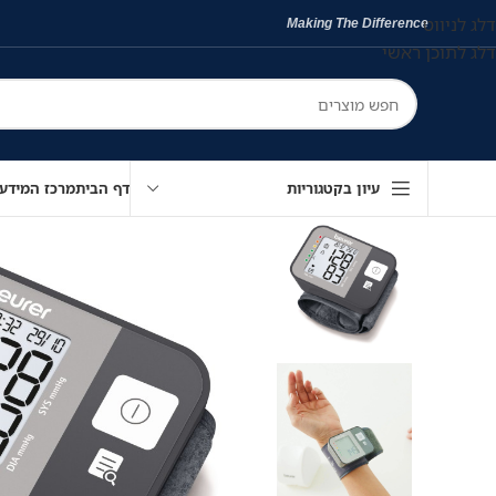
דלג לניווט
Making The Difference
דלג לתוכן ראשי
עיון בקטגוריות
דף הבית
מרכז המידע