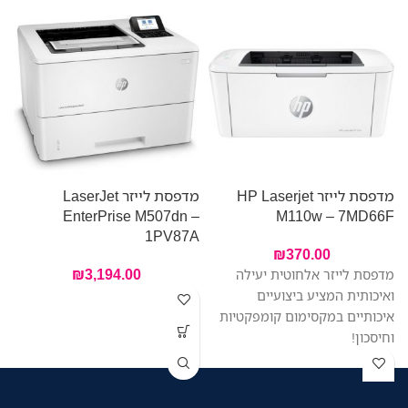
מדפסת לייזר HP Laserjet
מדפסת לייזר LaserJet
–
EnterPrise M507dn –
M110w – 7MD66F
A
1PV87A
₪
370.00
₪
3,194.00
מדפסת לייזר אלחוטית יעילה
ואיכותית המציע ביצועיים
איכותיים במקסימום קומפקטיות
וחיסכון!