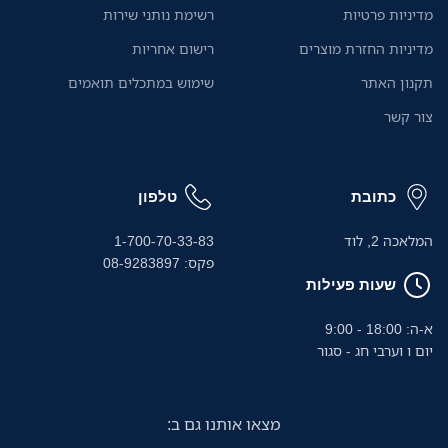
מהמחשב הנייד או מהטלפון,
מדיניות פרטיות
רשימת נותני שירות
באמצעות אפליקציית Brother
מדיניות החזרת מוצרים
רישום אחריות
Mobile Connect החינמית.
תקנון האתר
שימוש במתכלים תואמים
צור קשר
כתובת
טלפון
המלאכה 2, לוד
1-700-70-33-83
פקס: 08-9283897
שעות פעילות
א-ה: 18:00 - 9:00
יום ו וערבי חג - סגור
מצאו אותנו גם ב: