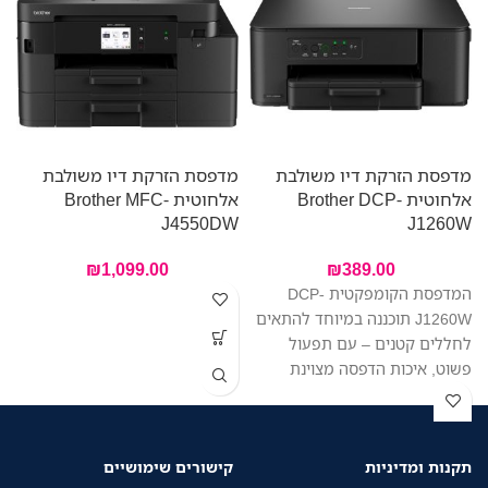
מדפסת הזרקת דיו משולבת
מדפסת הזרקת דיו משולבת
מ
אלחוטית Brother DCP-
אלחוטית Brother MFC-
-
W
J4550DW
J1260W
₪
1,099.00
₪
389.00
המדפסת הקומפקטית DCP-
J1260W תוכננה במיוחד להתאים
ש
לחללים קטנים – עם תפעול
ה
פשוט, איכות הדפסה מצוינת
ע
ומחיר משתלם. הדפיסו, סרקו
י
והעתיקו בקלות – הכל ממכשיר
ד
אחד. החיבור האלחוטי מאפשר
א
תקנות ומדיניות
קישורים שימושיים
לכל בני הבית להדפיס בקלות
מ