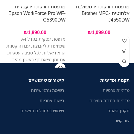
מדפסת הזרקת דיו משולבת
מדפסת הזרקת דיו עסקית
אלחוטית Brother MFC-
Epson WorkForce Pro WF-
W
C5390DW
J4550DW
₪
1,890.00
₪
1,099.00
מדפסת עסקית בגודל A4
שמיועדות לקבוצות עבודה קטנות
הן אידיאליות לכל סביבה עסקית,
עם זמן יציאת דף ראשון מהיר
יותר בהשוואה למדפסות לייזר
דומות, הדפסה איכותית, צריכת
תקנות ומדיניות
קישורים שימושיים
אנרגיה נמוכה ושילוב מערכות
מאובטח של זרימת העבודה.
מדיניות פרטיות
רשימת נותני שירות
מדיניות החזרת מוצרים
רישום אחריות
תקנון האתר
שימוש במתכלים תואמים
צור קשר