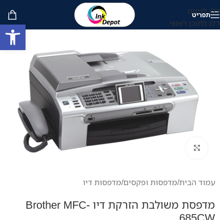
דלג לניווט
תפריט
דלג לתוכן ראשי
פתח סרגל
לחץ להגדלה
עמוד הבית
/
מדפסות ופקסים
/
מדפסות דיו
מדפסת משולבת הזרקת דיו Brother MFC-
685CW