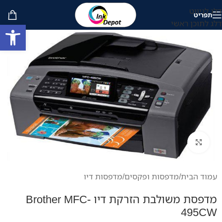
דלג לניווט
תפריט
דלג לתוכן ראשי
פתח סרגל
לחץ להגדלה
עמוד הבית
/
מדפסות ופקסים
/
מדפסות דיו
מדפסת משולבת הזרקת דיו Brother MFC-
495CW