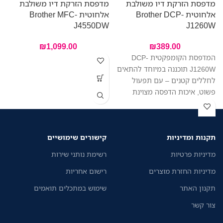
מדפסת הזרקת דיו משולבת
מדפסת הזרקת דיו משולבת
אלחוטית Brother DCP-
אלחוטית Brother MFC-
W
J4550DW
J1260W
₪
1,099.00
₪
389.00
המדפסת הקומפקטית DCP-
J1260W תוכננה במיוחד להתאים
לחללים קטנים – עם תפעול
פשוט, איכות הדפסה מצוינת
ומחיר משתלם. הדפיסו, סרקו
והעתיקו בקלות – הכל ממכשיר
אחד. החיבור האלחוטי מאפשר
תקנות ומדיניות
קישורים שימושיים
לכל בני הבית להדפיס בקלות
מהמחשב הנייד או מהטלפון,
מדיניות פרטיות
רשימת נותני שירות
באמצעות אפליקציית Brother
מדיניות החזרת מוצרים
רישום אחריות
Mobile Connect החינמית.
תקנון האתר
שימוש במתכלים תואמים
צור קשר