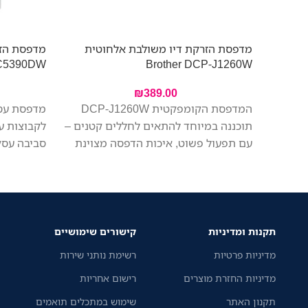
מדפסת הזרקת דיו משולבת אלחוטית
-C5390DW
Brother DCP-J1260W
₪
389.00
המדפסת הקומפקטית DCP-J1260W
תוכננה במיוחד להתאים לחללים קטנים –
לקבוצות ע
עם תפעול פשוט, איכות הדפסה מצוינת
סביבה עסק
ומחיר משתלם. הדפיסו, סרקו והעתיקו
מהיר יותר
בקלות – הכל ממכשיר אחד. החיבור
דומות, הד
האלחוטי מאפשר לכל בני הבית להדפיס
נמוכה ושי
בקלות מהמחשב הנייד או מהטלפון,
העבודה.
באמצעות אפליקציית Brother Mobile
תקנות ומדיניות
קישורים שימושיים
Connect החינמית.
מדיניות פרטיות
רשימת נותני שירות
מדיניות החזרת מוצרים
רישום אחריות
תקנון האתר
שימוש במתכלים תואמים