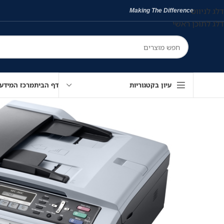
דלג לניווט
Making The Difference
דלג לתוכן ראשי
עיון בקטגוריות
דף הבית
מרכז המידע