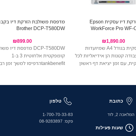
מדפסת הזרקת דיו עסקית Epson
מדפסת משולבת הזרקת דיו בקבו
Brother DCP-T580DW
WorkForce Pro WF
₪
899.00
₪
1,890.00
מדפסת עסקית בגודל A4 שמיועדות
DCP-T580DW מדפסת דיו מ
בודה קטנות הן אידיאליות לכל
קומפקטית אלחוטית 3 ב-1
ית, עם זמן יציאת דף ראשון
tankbenefitהדפיסו למשך זמן
 בהשוואה למדפסות לייזר
מיכלי דיו למילוי מהיר ובקבוקי די
פסה איכותית, צריכת אנרגיה
תפוקה גבוהה במיוחד. בנויה לה
לוב מערכות מאובטח של זרימת
וניהול נייר יעיל.
כתובת
טלפון
המלאכה 2, לוד
1-700-70-33-83
פקס: 08-9283897
שעות פעילות