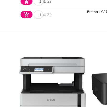
29 ₪
29 ₪