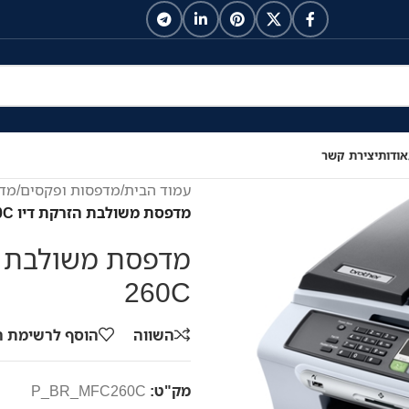
אודות
יצירת קשר
עמוד הבית
/
מדפסות ופקסים
/
מדפ
מדפסת משולבת הזרקת דיו Brother MFC-260C
260C
השווה
הוסף לרשימת 
מק"ט:
P_BR_MFC260C