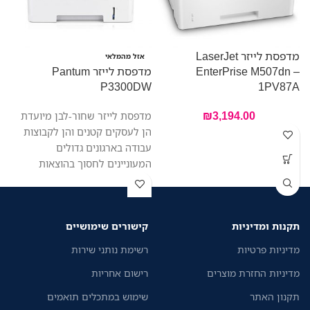
מדפסת לייזר LaserJet
אזל מהמלאי
EnterPrise M507dn –
מדפסת לייזר Pantum
N
P3300DW
1PV87A
₪
3,194.00
מדפסת לייזר שחור-לבן מיועדת
הן לעסקים קטנים והן לקבוצות
עבודה בארגונים גדולים
המעוניינים לחסוך בהוצאות
שוטפות. עם הדפסה דו-צדדית
מהירה לעבודה יעילה יותר.
הדפסה רציפה וחלקה עם מינימום
תקנות ומדיניות
קישורים שימושיים
תקלות בהזנת הנייר, יחידת תוף
נפרדת וטונר ידידותי לסביבה.
מדיניות פרטיות
רשימת נותני שירות
מדפסת זו תפחית את עלויות
מדיניות החזרת מוצרים
רישום אחריות
ההדפסה שלכם למינימום.
תקנון האתר
שימוש במתכלים תואמים