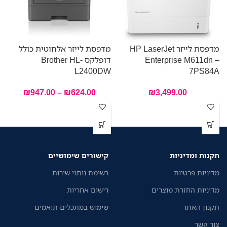
מדפסת לייזר HP LaserJet
מדפסת לייזר אלחוטית כולל
Enterprise M611dn –
דופלקס Brother HL-
–
F
L2400DW
7PS84A
₪
947.00
–
₪
624.00
₪
3,499.00
תקנות ומדיניות
קישורים שימושיים
מדיניות פרטיות
רשימת נותני שירות
מדיניות החזרת מוצרים
רישום אחריות
תקנון האתר
שימוש במתכלים תואמים
צור קשר