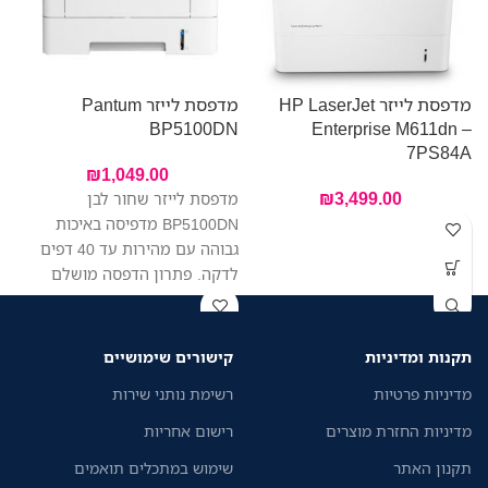
מדפסת לייזר HP LaserJet
מדפסת לייזר Pantum
W
BP5100DN
Enterprise M611dn –
7PS84A
₪
1,049.00
₪
3,499.00
מדפסת לייזר שחור לבן
פ
BP5100DN מדפיסה באיכות
ק
גבוהה עם מהירות עד 40 דפים
לדקה. פתרון הדפסה מושלם
ד
לעסקים קטנים וגדולים.
תקנות ומדיניות
קישורים שימושיים
מדיניות פרטיות
רשימת נותני שירות
מדיניות החזרת מוצרים
רישום אחריות
תקנון האתר
שימוש במתכלים תואמים