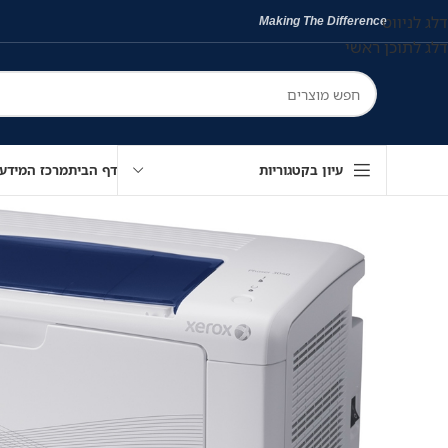
דלג לניווט
Making The Difference
דלג לתוכן ראשי
עיון בקטגוריות
דף הבית
מרכז המידע