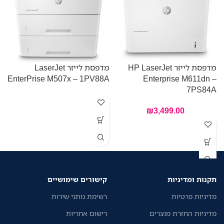
מדפסת לייזר HP LaserJet
מדפסת לייזר LaserJet
EnterPrise M507x – 1PV88A
Enterprise M611dn –
W
7PS84A
₪
3,499.00
מ
ה
ע
ה
ש
מ
תקנות ומדיניות
קישורים שימושיים
ה
ת
מדיניות פרטיות
רשימת נותני שירות
נ
מדיניות החזרת מוצרים
רישום אחריות
מ