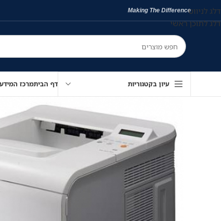
דלג לניווט
Making The Difference
דלג לתוכן ראשי
עיון בקטגוריות
דף הבית
מרכז המידע