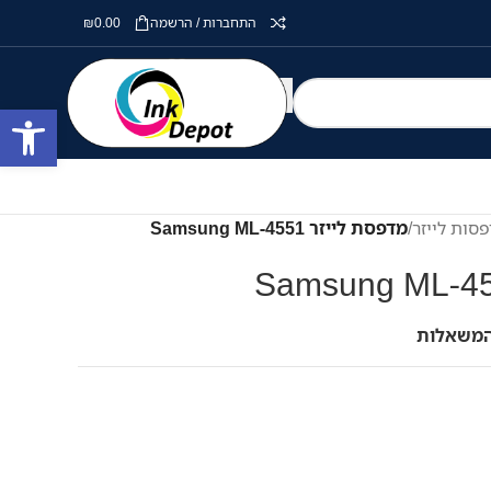
התחברות / הרשמה
0.00
₪
פתח סרגל
סות לייזר
/
מדפסת לייזר Samsung ML-4551
המשאלות