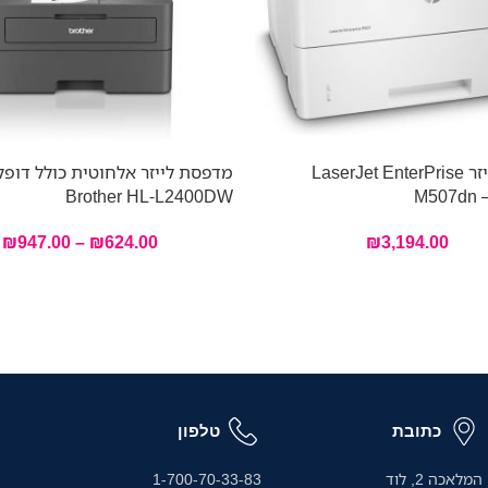
מדפסת לייזר LaserJet EnterPrise
מדפסת לייזר אלחוטית כולל דופ
Brother HL-L2400DW
M507dn 
₪
947.00
–
₪
624.00
₪
3,194.00
כתובת
טלפון
המלאכה 2, לוד
1-700-70-33-83