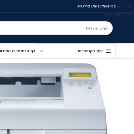
דלג לניווט
Making The Difference
דלג לתוכן ראשי
עיון בקטגוריות
דף הבית
מרכז המידע