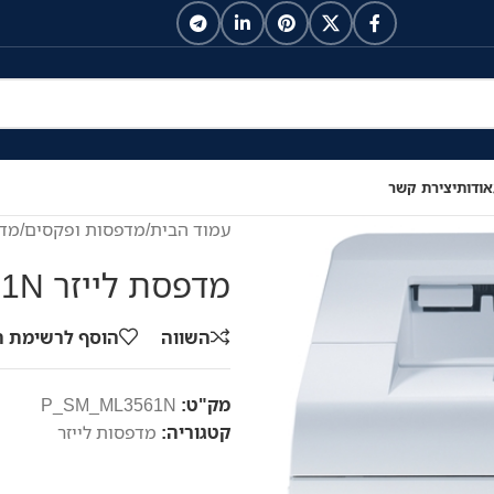
אודות
יצירת קשר
עמוד הבית
/
מדפסות ופקסים
/
מדפ
מדפסת לייזר Samsung ML-3561N
השווה
הוסף לרשימת 
מק"ט:
P_SM_ML3561N
קטגוריה:
מדפסות לייזר