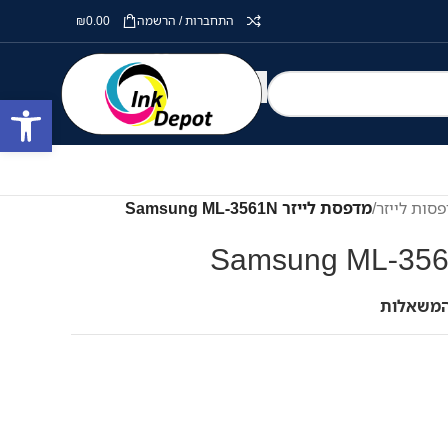
התחברות / הרשמה
0.00
₪
פתח סרגל
סות לייזר
/
מדפסת לייזר Samsung ML-3561N
המשאלות