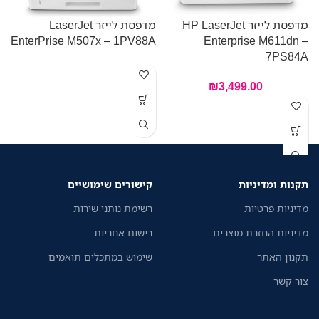
מדפסת לייזר HP LaserJet
מדפסת לייזר LaserJet
N
EnterPrise M507x – 1PV88A
Enterprise M611dn –
7PS84A
₪
3,499.00
מ
ל
ל
תקנות ומדיניות
קישורים שימושיים
מדיניות פרטיות
רשימת נותני שירות
מדיניות החזרת מוצרים
רישום אחריות
תקנון האתר
שימוש במתכלים תואמים
צור קשר