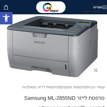
דלג לניווט
תפריט
דלג לתוכן ראשי
פתח סרגל
לחץ להגדלה
עמוד הבית
/
מדפסות ופקסים
/
מדפסות לייזר משולבות
מדפסת לייזר Samsung ML-2855ND