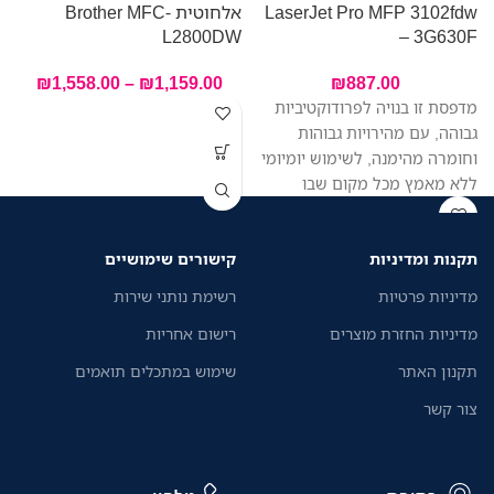
LaserJet Pro MFP 3102fdw
אלחוטית Brother MFC-
L
L2800DW
– 3G630F
₪
1,558.00
–
₪
1,159.00
₪
887.00
מדפסת זו בנויה לפרודוקטיביות
ח
גבוהה, עם מהירויות גבוהות
וחומרה מהימנה, לשימוש יומיומי
ש
ללא מאמץ מכל מקום שבו
העבודה מתבצעת, כך שתוכלו
להתמקד יותר בעסק שלכם
תקנות ומדיניות
קישורים שימושיים
מדיניות פרטיות
רשימת נותני שירות
מדיניות החזרת מוצרים
רישום אחריות
תקנון האתר
שימוש במתכלים תואמים
צור קשר