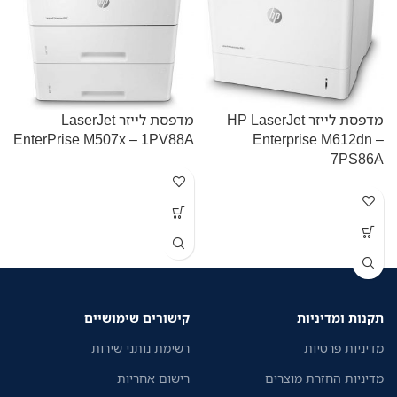
מדפסת לייזר HP LaserJet
מדפסת לייזר LaserJet
N
EnterPrise M507x – 1PV88A
Enterprise M612dn –
7PS86A
מ
ל
ל
תקנות ומדיניות
קישורים שימושיים
מדיניות פרטיות
רשימת נותני שירות
מדיניות החזרת מוצרים
רישום אחריות