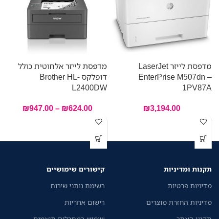
מדפסת לייזר LaserJet
מדפסת לייזר אלחוטית כולל
מ
EnterPrise M507dn –
דופלקס Brother HL-
W
L2400DW
1PV87A
₪
947.00
–
₪
624.00
₪
3,194.00
תקנות ומדיניות
קישורים שימושיים
מדיניות פרטיות
רשימת נותני שירות
מדיניות החזרת מוצרים
רישום אחריות
תקנון האתר
שימוש במתכלים תואמים