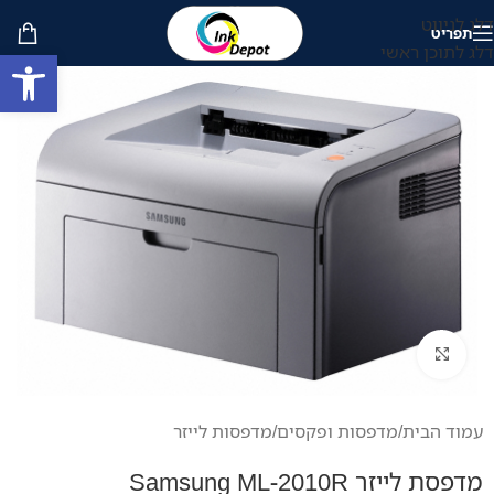
דלג לניווט
תפריט
דלג לתוכן ראשי
פתח סרגל
לחץ להגדלה
עמוד הבית
/
מדפסות ופקסים
/
מדפסות לייזר
מדפסת לייזר Samsung ML-2010R