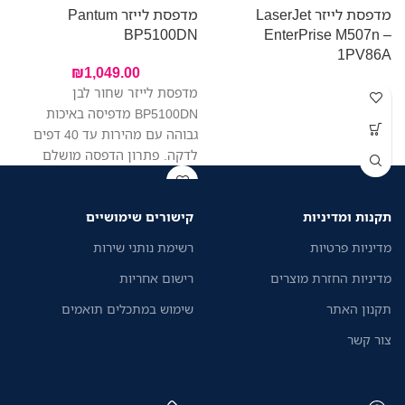
מדפסת לייזר LaserJet
מדפסת לייזר Pantum
מ
BP5100DN
EnterPrise M507n –
W
1PV86A
₪
1,049.00
מדפסת לייזר שחור לבן
BP5100DN מדפיסה באיכות
גבוהה עם מהירות עד 40 דפים
לדקה. פתרון הדפסה מושלם
לעסקים קטנים וגדולים.
תקנות ומדיניות
קישורים שימושיים
מדיניות פרטיות
רשימת נותני שירות
מדיניות החזרת מוצרים
רישום אחריות
תקנון האתר
שימוש במתכלים תואמים
צור קשר