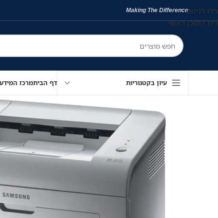
דלג לניווט
Making The Difference
דלג לתוכן ראשי
עיון בקטגוריות
דף הבית
מרכז המידע