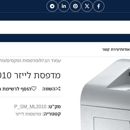
אודות
יצירת קשר
עמוד הבית
/
מדפסות ופקסים
/
מדפ
מדפסת לייזר Samsung ML-2010
השווה
הוסף לרשימת 
מק"ט:
P_SM_ML2010
קטגוריה:
מדפסות לייזר