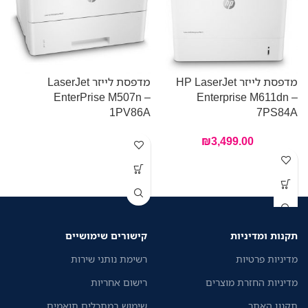
מדפסת לייזר HP LaserJet
מדפסת לייזר LaserJet
A
EnterPrise M507n –
Enterprise M611dn –
1PV86A
7PS84A
₪
3,499.00
תקנות ומדיניות
קישורים שימושיים
מדיניות פרטיות
רשימת נותני שירות
מדיניות החזרת מוצרים
רישום אחריות
תקנון האתר
שימוש במתכלים תואמים